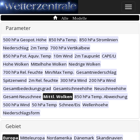
Toggle
naviga
Alle Modelle
Parameter
500 hPa Geopot. Höhe
850 hPa Temp.
850 hPa Stromlinien
Niederschlag
2m Temp
700 hPa Vertikalbew
850 hPa Pot. Äquiv. Temp
10m Wind
2m Taupunkt
CAPE/LI
Hohe Wolken
Mittelhohe Wolken
Niedrige Wolken
700 hPa Rel. Feuchte
Min/Max Temp.
Gesamtniederschlag
Spitzenwind
2m Rel. feuchte
300 hPa Wind
200 hPa Wind
Gesamtbedeckungsgrad
Gesamtschneehöhe
Neuschneehöhe
Gesamt-Neuschnee
Mittl. Wolken
850 hPa Temp. Abweichung
500 hPa Wind
50 hPa Temp
Schnee/Eis
Wellenhoehe
Niederschlagsform
Gebiet
Europa
Mitteleuropa
Nordamerika
Dänemark
Skandinavien