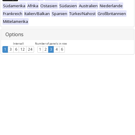
Südamerika
Afrika
Ostasien
Südasien
Australien
Niederlande
Frankreich
Italien/Balkan
Spanien
Türkei/Nahost
Großbritannien
Mittelamerika
Options
Intervall
Number of panels in row
1
3
6
12
24
1
2
3
4
6