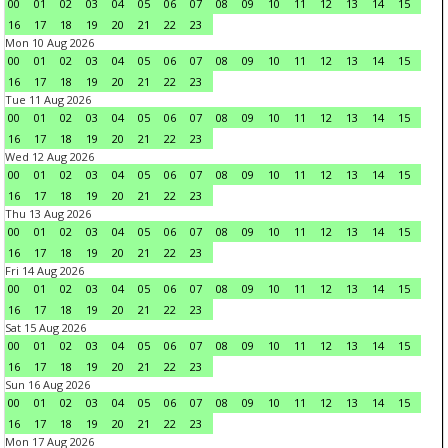
00
01
02
03
04
05
06
07
08
09
10
11
12
13
14
15
16
17
18
19
20
21
22
23
Mon 10 Aug 2026
00
01
02
03
04
05
06
07
08
09
10
11
12
13
14
15
16
17
18
19
20
21
22
23
Tue 11 Aug 2026
00
01
02
03
04
05
06
07
08
09
10
11
12
13
14
15
16
17
18
19
20
21
22
23
Wed 12 Aug 2026
00
01
02
03
04
05
06
07
08
09
10
11
12
13
14
15
16
17
18
19
20
21
22
23
Thu 13 Aug 2026
00
01
02
03
04
05
06
07
08
09
10
11
12
13
14
15
16
17
18
19
20
21
22
23
Fri 14 Aug 2026
00
01
02
03
04
05
06
07
08
09
10
11
12
13
14
15
16
17
18
19
20
21
22
23
Sat 15 Aug 2026
00
01
02
03
04
05
06
07
08
09
10
11
12
13
14
15
16
17
18
19
20
21
22
23
Sun 16 Aug 2026
00
01
02
03
04
05
06
07
08
09
10
11
12
13
14
15
16
17
18
19
20
21
22
23
Mon 17 Aug 2026