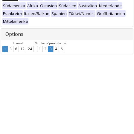
Südamerika
Afrika
Ostasien
Südasien
Australien
Niederlande
Frankreich
Italien/Balkan
Spanien
Türkei/Nahost
Großbritannien
Mittelamerika
Options
Intervall
Number of panels in row
1
3
6
12
24
1
2
3
4
6