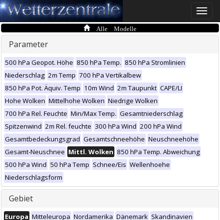
Toggle
naviga
Alle Modelle
Parameter
500 hPa Geopot. Höhe
850 hPa Temp.
850 hPa Stromlinien
Niederschlag
2m Temp
700 hPa Vertikalbew
850 hPa Pot. Äquiv. Temp
10m Wind
2m Taupunkt
CAPE/LI
Hohe Wolken
Mittelhohe Wolken
Niedrige Wolken
700 hPa Rel. Feuchte
Min/Max Temp.
Gesamtniederschlag
Spitzenwind
2m Rel. feuchte
300 hPa Wind
200 hPa Wind
Gesamtbedeckungsgrad
Gesamtschneehöhe
Neuschneehöhe
Gesamt-Neuschnee
Mittl. Wolken
850 hPa Temp. Abweichung
500 hPa Wind
50 hPa Temp
Schnee/Eis
Wellenhoehe
Niederschlagsform
Gebiet
Europa
Mitteleuropa
Nordamerika
Dänemark
Skandinavien