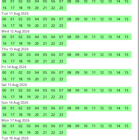
00
01
02
03
04
05
06
07
08
09
10
11
12
13
14
15
16
17
18
19
20
21
22
23
Tue 11 Aug 2026
00
01
02
03
04
05
06
07
08
09
10
11
12
13
14
15
16
17
18
19
20
21
22
23
Wed 12 Aug 2026
00
01
02
03
04
05
06
07
08
09
10
11
12
13
14
15
16
17
18
19
20
21
22
23
Thu 13 Aug 2026
00
01
02
03
04
05
06
07
08
09
10
11
12
13
14
15
16
17
18
19
20
21
22
23
Fri 14 Aug 2026
00
01
02
03
04
05
06
07
08
09
10
11
12
13
14
15
16
17
18
19
20
21
22
23
Sat 15 Aug 2026
00
01
02
03
04
05
06
07
08
09
10
11
12
13
14
15
16
17
18
19
20
21
22
23
Sun 16 Aug 2026
00
01
02
03
04
05
06
07
08
09
10
11
12
13
14
15
16
17
18
19
20
21
22
23
Mon 17 Aug 2026
00
01
02
03
04
05
06
07
08
09
10
11
12
13
14
15
16
17
18
19
20
21
22
23
Tue 18 Aug 2026