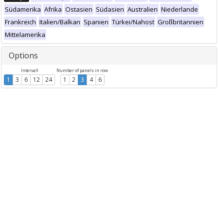
Südamerika
Afrika
Ostasien
Südasien
Australien
Niederlande
Frankreich
Italien/Balkan
Spanien
Türkei/Nahost
Großbritannien
Mittelamerika
Options
Intervall
Number of panels in row
1
3
6
12
24
1
2
3
4
6