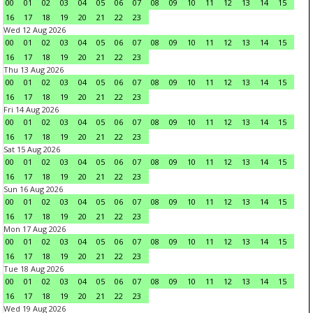
00
01
02
03
04
05
06
07
08
09
10
11
12
13
14
15
16
17
18
19
20
21
22
23
Wed 12 Aug 2026
00
01
02
03
04
05
06
07
08
09
10
11
12
13
14
15
16
17
18
19
20
21
22
23
Thu 13 Aug 2026
00
01
02
03
04
05
06
07
08
09
10
11
12
13
14
15
16
17
18
19
20
21
22
23
Fri 14 Aug 2026
00
01
02
03
04
05
06
07
08
09
10
11
12
13
14
15
16
17
18
19
20
21
22
23
Sat 15 Aug 2026
00
01
02
03
04
05
06
07
08
09
10
11
12
13
14
15
16
17
18
19
20
21
22
23
Sun 16 Aug 2026
00
01
02
03
04
05
06
07
08
09
10
11
12
13
14
15
16
17
18
19
20
21
22
23
Mon 17 Aug 2026
00
01
02
03
04
05
06
07
08
09
10
11
12
13
14
15
16
17
18
19
20
21
22
23
Tue 18 Aug 2026
00
01
02
03
04
05
06
07
08
09
10
11
12
13
14
15
16
17
18
19
20
21
22
23
Wed 19 Aug 2026