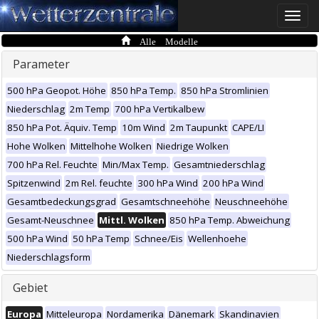
Toggle
naviga
Alle Modelle
Parameter
500 hPa Geopot. Höhe
850 hPa Temp.
850 hPa Stromlinien
Niederschlag
2m Temp
700 hPa Vertikalbew
850 hPa Pot. Äquiv. Temp
10m Wind
2m Taupunkt
CAPE/LI
Hohe Wolken
Mittelhohe Wolken
Niedrige Wolken
700 hPa Rel. Feuchte
Min/Max Temp.
Gesamtniederschlag
Spitzenwind
2m Rel. feuchte
300 hPa Wind
200 hPa Wind
Gesamtbedeckungsgrad
Gesamtschneehöhe
Neuschneehöhe
Gesamt-Neuschnee
Mittl. Wolken
850 hPa Temp. Abweichung
500 hPa Wind
50 hPa Temp
Schnee/Eis
Wellenhoehe
Niederschlagsform
Gebiet
Europa
Mitteleuropa
Nordamerika
Dänemark
Skandinavien