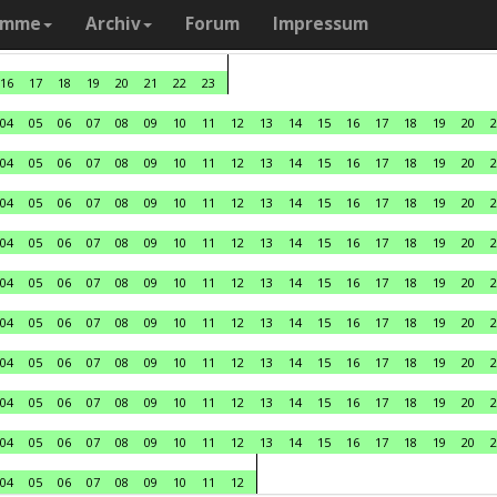
amme
Archiv
Forum
Impressum
16
17
18
19
20
21
22
23
04
05
06
07
08
09
10
11
12
13
14
15
16
17
18
19
20
2
04
05
06
07
08
09
10
11
12
13
14
15
16
17
18
19
20
2
04
05
06
07
08
09
10
11
12
13
14
15
16
17
18
19
20
2
04
05
06
07
08
09
10
11
12
13
14
15
16
17
18
19
20
2
04
05
06
07
08
09
10
11
12
13
14
15
16
17
18
19
20
2
04
05
06
07
08
09
10
11
12
13
14
15
16
17
18
19
20
2
04
05
06
07
08
09
10
11
12
13
14
15
16
17
18
19
20
2
04
05
06
07
08
09
10
11
12
13
14
15
16
17
18
19
20
2
04
05
06
07
08
09
10
11
12
13
14
15
16
17
18
19
20
2
04
05
06
07
08
09
10
11
12