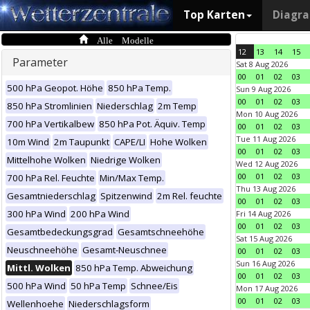
Top Karten
Diagr
Alle Modelle
12
13
14
15
Parameter
Sat 8 Aug 2026
00
01
02
03
500 hPa Geopot. Höhe
850 hPa Temp.
Sun 9 Aug 2026
00
01
02
03
850 hPa Stromlinien
Niederschlag
2m Temp
Mon 10 Aug 2026
700 hPa Vertikalbew
850 hPa Pot. Äquiv. Temp
00
01
02
03
Tue 11 Aug 2026
10m Wind
2m Taupunkt
CAPE/LI
Hohe Wolken
00
01
02
03
Mittelhohe Wolken
Niedrige Wolken
Wed 12 Aug 2026
00
01
02
03
700 hPa Rel. Feuchte
Min/Max Temp.
Thu 13 Aug 2026
Gesamtniederschlag
Spitzenwind
2m Rel. feuchte
00
01
02
03
300 hPa Wind
200 hPa Wind
Fri 14 Aug 2026
00
01
02
03
Gesamtbedeckungsgrad
Gesamtschneehöhe
Sat 15 Aug 2026
Neuschneehöhe
Gesamt-Neuschnee
00
01
02
03
Sun 16 Aug 2026
Mittl. Wolken
850 hPa Temp. Abweichung
00
01
02
03
500 hPa Wind
50 hPa Temp
Schnee/Eis
Mon 17 Aug 2026
00
01
02
03
Wellenhoehe
Niederschlagsform