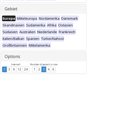
Gebiet
Europa
Mitteleuropa
Nordamerika
Dänemark
Skandinavien
Südamerika
Afrika
Ostasien
Südasien
Australien
Niederlande
Frankreich
Italien/Balkan
Spanien
Türkei/Nahost
Großbritannien
Mittelamerika
Options
Intervall
Number of panels in row
1
3
6
12
24
1
2
3
4
6