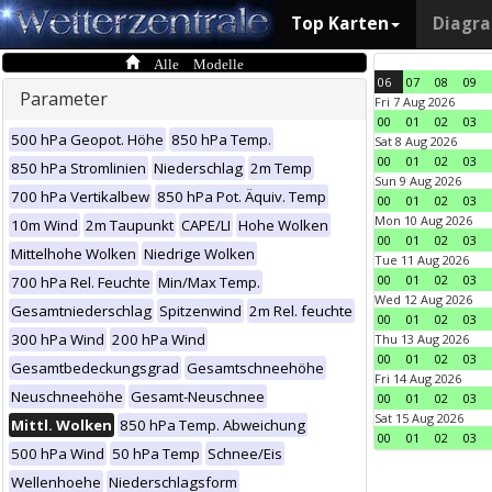
Top Karten
Diagr
Alle Modelle
06
07
08
09
Parameter
Fri 7 Aug 2026
00
01
02
03
500 hPa Geopot. Höhe
850 hPa Temp.
Sat 8 Aug 2026
00
01
02
03
850 hPa Stromlinien
Niederschlag
2m Temp
Sun 9 Aug 2026
700 hPa Vertikalbew
850 hPa Pot. Äquiv. Temp
00
01
02
03
Mon 10 Aug 2026
10m Wind
2m Taupunkt
CAPE/LI
Hohe Wolken
00
01
02
03
Mittelhohe Wolken
Niedrige Wolken
Tue 11 Aug 2026
00
01
02
03
700 hPa Rel. Feuchte
Min/Max Temp.
Wed 12 Aug 2026
Gesamtniederschlag
Spitzenwind
2m Rel. feuchte
00
01
02
03
300 hPa Wind
200 hPa Wind
Thu 13 Aug 2026
00
01
02
03
Gesamtbedeckungsgrad
Gesamtschneehöhe
Fri 14 Aug 2026
Neuschneehöhe
Gesamt-Neuschnee
00
01
02
03
Sat 15 Aug 2026
Mittl. Wolken
850 hPa Temp. Abweichung
00
01
02
03
500 hPa Wind
50 hPa Temp
Schnee/Eis
Wellenhoehe
Niederschlagsform