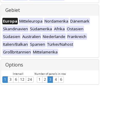
Gebiet
Europa
Mitteleuropa
Nordamerika
Dänemark
Skandinavien
Südamerika
Afrika
Ostasien
Südasien
Australien
Niederlande
Frankreich
Italien/Balkan
Spanien
Türkei/Nahost
Großbritannien
Mittelamerika
Options
Intervall
Number of panels in row
1
3
6
12
24
1
2
3
4
6