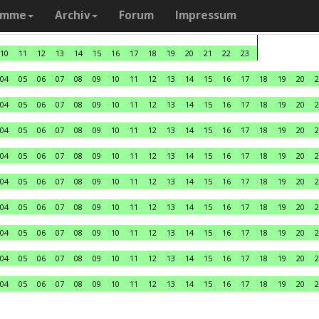
amme
Archiv
Forum
Impressum
10
11
12
13
14
15
16
17
18
19
20
21
22
23
04
05
06
07
08
09
10
11
12
13
14
15
16
17
18
19
20
2
04
05
06
07
08
09
10
11
12
13
14
15
16
17
18
19
20
2
04
05
06
07
08
09
10
11
12
13
14
15
16
17
18
19
20
2
04
05
06
07
08
09
10
11
12
13
14
15
16
17
18
19
20
2
04
05
06
07
08
09
10
11
12
13
14
15
16
17
18
19
20
2
04
05
06
07
08
09
10
11
12
13
14
15
16
17
18
19
20
2
04
05
06
07
08
09
10
11
12
13
14
15
16
17
18
19
20
2
04
05
06
07
08
09
10
11
12
13
14
15
16
17
18
19
20
2
04
05
06
07
08
09
10
11
12
13
14
15
16
17
18
19
20
2