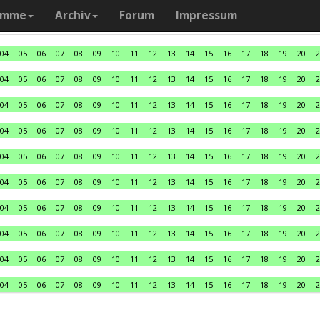
amme
Archiv
Forum
Impressum
04
05
06
07
08
09
10
11
12
13
14
15
16
17
18
19
20
2
04
05
06
07
08
09
10
11
12
13
14
15
16
17
18
19
20
2
04
05
06
07
08
09
10
11
12
13
14
15
16
17
18
19
20
2
04
05
06
07
08
09
10
11
12
13
14
15
16
17
18
19
20
2
04
05
06
07
08
09
10
11
12
13
14
15
16
17
18
19
20
2
04
05
06
07
08
09
10
11
12
13
14
15
16
17
18
19
20
2
04
05
06
07
08
09
10
11
12
13
14
15
16
17
18
19
20
2
04
05
06
07
08
09
10
11
12
13
14
15
16
17
18
19
20
2
04
05
06
07
08
09
10
11
12
13
14
15
16
17
18
19
20
2
04
05
06
07
08
09
10
11
12
13
14
15
16
17
18
19
20
2