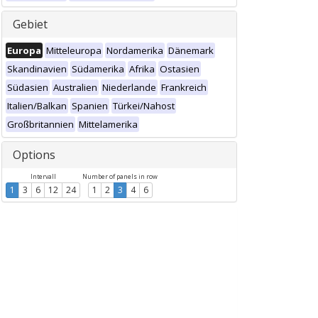
Gebiet
Europa
Mitteleuropa
Nordamerika
Dänemark
Skandinavien
Südamerika
Afrika
Ostasien
Südasien
Australien
Niederlande
Frankreich
Italien/Balkan
Spanien
Türkei/Nahost
Großbritannien
Mittelamerika
Options
Intervall
Number of panels in row
1
3
6
12
24
1
2
3
4
6