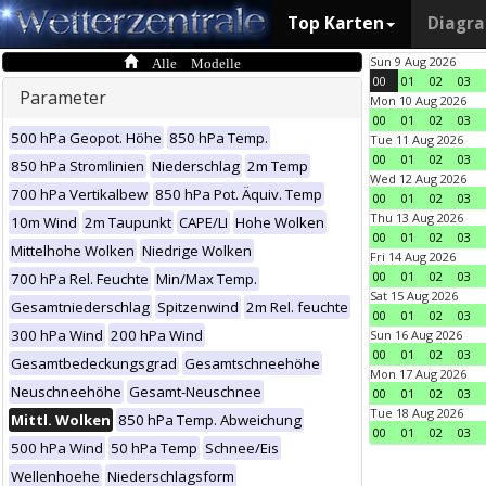
Top Karten
Diagr
Alle Modelle
Sun 9 Aug 2026
00
01
02
03
Parameter
Mon 10 Aug 2026
00
01
02
03
500 hPa Geopot. Höhe
850 hPa Temp.
Tue 11 Aug 2026
00
01
02
03
850 hPa Stromlinien
Niederschlag
2m Temp
Wed 12 Aug 2026
700 hPa Vertikalbew
850 hPa Pot. Äquiv. Temp
00
01
02
03
Thu 13 Aug 2026
10m Wind
2m Taupunkt
CAPE/LI
Hohe Wolken
00
01
02
03
Mittelhohe Wolken
Niedrige Wolken
Fri 14 Aug 2026
00
01
02
03
700 hPa Rel. Feuchte
Min/Max Temp.
Sat 15 Aug 2026
Gesamtniederschlag
Spitzenwind
2m Rel. feuchte
00
01
02
03
300 hPa Wind
200 hPa Wind
Sun 16 Aug 2026
00
01
02
03
Gesamtbedeckungsgrad
Gesamtschneehöhe
Mon 17 Aug 2026
Neuschneehöhe
Gesamt-Neuschnee
00
01
02
03
Tue 18 Aug 2026
Mittl. Wolken
850 hPa Temp. Abweichung
00
01
02
03
500 hPa Wind
50 hPa Temp
Schnee/Eis
Wellenhoehe
Niederschlagsform