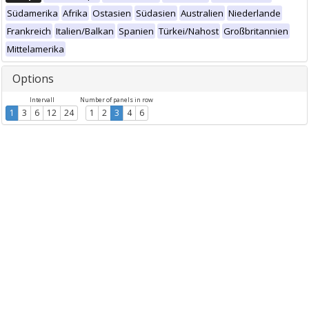
Südamerika
Afrika
Ostasien
Südasien
Australien
Niederlande
Frankreich
Italien/Balkan
Spanien
Türkei/Nahost
Großbritannien
Mittelamerika
Options
Intervall
Number of panels in row
1
3
6
12
24
1
2
3
4
6