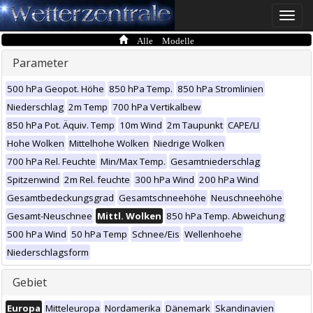
Toggle
naviga
Alle Modelle
Parameter
500 hPa Geopot. Höhe
850 hPa Temp.
850 hPa Stromlinien
Niederschlag
2m Temp
700 hPa Vertikalbew
850 hPa Pot. Äquiv. Temp
10m Wind
2m Taupunkt
CAPE/LI
Hohe Wolken
Mittelhohe Wolken
Niedrige Wolken
700 hPa Rel. Feuchte
Min/Max Temp.
Gesamtniederschlag
Spitzenwind
2m Rel. feuchte
300 hPa Wind
200 hPa Wind
Gesamtbedeckungsgrad
Gesamtschneehöhe
Neuschneehöhe
Gesamt-Neuschnee
Mittl. Wolken
850 hPa Temp. Abweichung
500 hPa Wind
50 hPa Temp
Schnee/Eis
Wellenhoehe
Niederschlagsform
Gebiet
Europa
Mitteleuropa
Nordamerika
Dänemark
Skandinavien