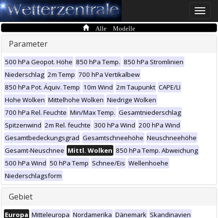
Toggle
naviga
Alle Modelle
Parameter
500 hPa Geopot. Höhe
850 hPa Temp.
850 hPa Stromlinien
Niederschlag
2m Temp
700 hPa Vertikalbew
850 hPa Pot. Äquiv. Temp
10m Wind
2m Taupunkt
CAPE/LI
Hohe Wolken
Mittelhohe Wolken
Niedrige Wolken
700 hPa Rel. Feuchte
Min/Max Temp.
Gesamtniederschlag
Spitzenwind
2m Rel. feuchte
300 hPa Wind
200 hPa Wind
Gesamtbedeckungsgrad
Gesamtschneehöhe
Neuschneehöhe
Gesamt-Neuschnee
Mittl. Wolken
850 hPa Temp. Abweichung
500 hPa Wind
50 hPa Temp
Schnee/Eis
Wellenhoehe
Niederschlagsform
Gebiet
Europa
Mitteleuropa
Nordamerika
Dänemark
Skandinavien