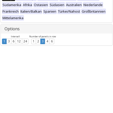
Südamerika
Afrika
Ostasien
Südasien
Australien
Niederlande
Frankreich
Italien/Balkan
Spanien
Türkei/Nahost
Großbritannien
Mittelamerika
Options
Intervall
Number of panels in row
1
3
6
12
24
1
2
3
4
6