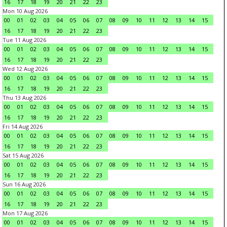
16
17
18
19
20
21
22
23
Mon 10 Aug 2026
00
01
02
03
04
05
06
07
08
09
10
11
12
13
14
15
16
17
18
19
20
21
22
23
Tue 11 Aug 2026
00
01
02
03
04
05
06
07
08
09
10
11
12
13
14
15
16
17
18
19
20
21
22
23
Wed 12 Aug 2026
00
01
02
03
04
05
06
07
08
09
10
11
12
13
14
15
16
17
18
19
20
21
22
23
Thu 13 Aug 2026
00
01
02
03
04
05
06
07
08
09
10
11
12
13
14
15
16
17
18
19
20
21
22
23
Fri 14 Aug 2026
00
01
02
03
04
05
06
07
08
09
10
11
12
13
14
15
16
17
18
19
20
21
22
23
Sat 15 Aug 2026
00
01
02
03
04
05
06
07
08
09
10
11
12
13
14
15
16
17
18
19
20
21
22
23
Sun 16 Aug 2026
00
01
02
03
04
05
06
07
08
09
10
11
12
13
14
15
16
17
18
19
20
21
22
23
Mon 17 Aug 2026
00
01
02
03
04
05
06
07
08
09
10
11
12
13
14
15