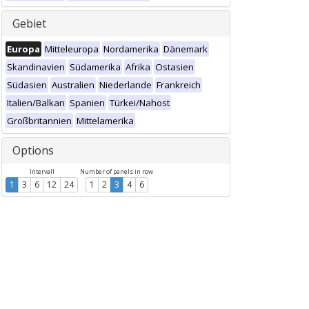
Gebiet
Europa
Mitteleuropa
Nordamerika
Dänemark
Skandinavien
Südamerika
Afrika
Ostasien
Südasien
Australien
Niederlande
Frankreich
Italien/Balkan
Spanien
Türkei/Nahost
Großbritannien
Mittelamerika
Options
Intervall
Number of panels in row
1
3
6
12
24
1
2
3
4
6