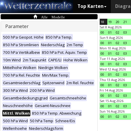
Top Karten
Diagr
Alle Modelle
18
19
20
21
Parameter
Sat 8 Aug 2026
00
01
02
03
500 hPa Geopot. Höhe
850 hPa Temp.
Sun 9 Aug 2026
00
01
02
03
850 hPa Stromlinien
Niederschlag
2m Temp
Mon 10 Aug 2026
700 hPa Vertikalbew
850 hPa Pot. Äquiv. Temp
00
01
02
03
Tue 11 Aug 2026
10m Wind
2m Taupunkt
CAPE/LI
Hohe Wolken
00
01
02
03
Mittelhohe Wolken
Niedrige Wolken
Wed 12 Aug 2026
00
01
02
03
700 hPa Rel. Feuchte
Min/Max Temp.
Thu 13 Aug 2026
Gesamtniederschlag
Spitzenwind
2m Rel. feuchte
00
01
02
03
300 hPa Wind
200 hPa Wind
Fri 14 Aug 2026
00
01
02
03
Gesamtbedeckungsgrad
Gesamtschneehöhe
Sat 15 Aug 2026
Neuschneehöhe
Gesamt-Neuschnee
00
01
02
03
Sun 16 Aug 2026
Mittl. Wolken
850 hPa Temp. Abweichung
00
01
02
03
500 hPa Wind
50 hPa Temp
Schnee/Eis
Wellenhoehe
Niederschlagsform