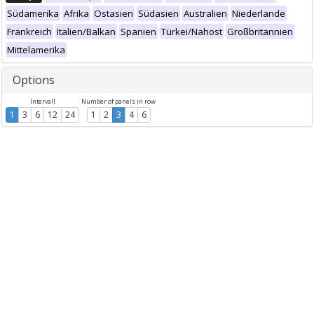
Südamerika
Afrika
Ostasien
Südasien
Australien
Niederlande
Frankreich
Italien/Balkan
Spanien
Türkei/Nahost
Großbritannien
Mittelamerika
Options
Intervall
Number of panels in row
1
3
6
12
24
1
2
3
4
6