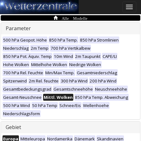
Toggle
naviga
Alle Modelle
Parameter
500 hPa Geopot. Höhe
850 hPa Temp.
850 hPa Stromlinien
Niederschlag
2m Temp
700 hPa Vertikalbew
850 hPa Pot. Äquiv. Temp
10m Wind
2m Taupunkt
CAPE/LI
Hohe Wolken
Mittelhohe Wolken
Niedrige Wolken
700 hPa Rel. Feuchte
Min/Max Temp.
Gesamtniederschlag
Spitzenwind
2m Rel. feuchte
300 hPa Wind
200 hPa Wind
Gesamtbedeckungsgrad
Gesamtschneehöhe
Neuschneehöhe
Gesamt-Neuschnee
Mittl. Wolken
850 hPa Temp. Abweichung
500 hPa Wind
50 hPa Temp
Schnee/Eis
Wellenhoehe
Niederschlagsform
Gebiet
Europa
Mitteleuropa
Nordamerika
Dänemark
Skandinavien