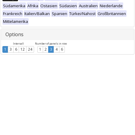
Südamerika
Afrika
Ostasien
Südasien
Australien
Niederlande
Frankreich
Italien/Balkan
Spanien
Türkei/Nahost
Großbritannien
Mittelamerika
Options
Intervall
Number of panels in row
1
3
6
12
24
1
2
3
4
6