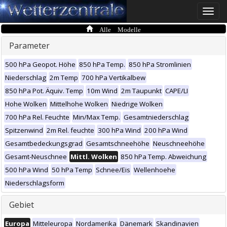
Toggle
naviga
Alle Modelle
Parameter
500 hPa Geopot. Höhe
850 hPa Temp.
850 hPa Stromlinien
Niederschlag
2m Temp
700 hPa Vertikalbew
850 hPa Pot. Äquiv. Temp
10m Wind
2m Taupunkt
CAPE/LI
Hohe Wolken
Mittelhohe Wolken
Niedrige Wolken
700 hPa Rel. Feuchte
Min/Max Temp.
Gesamtniederschlag
Spitzenwind
2m Rel. feuchte
300 hPa Wind
200 hPa Wind
Gesamtbedeckungsgrad
Gesamtschneehöhe
Neuschneehöhe
Gesamt-Neuschnee
Mittl. Wolken
850 hPa Temp. Abweichung
500 hPa Wind
50 hPa Temp
Schnee/Eis
Wellenhoehe
Niederschlagsform
Gebiet
Europa
Mitteleuropa
Nordamerika
Dänemark
Skandinavien