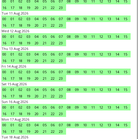
00
01
02
03
04
05
06
07
08
09
10
11
12
13
14
15
16
17
18
19
20
21
22
23
Tue 11 Aug 2026
00
01
02
03
04
05
06
07
08
09
10
11
12
13
14
15
16
17
18
19
20
21
22
23
Wed 12 Aug 2026
00
01
02
03
04
05
06
07
08
09
10
11
12
13
14
15
16
17
18
19
20
21
22
23
Thu 13 Aug 2026
00
01
02
03
04
05
06
07
08
09
10
11
12
13
14
15
16
17
18
19
20
21
22
23
Fri 14 Aug 2026
00
01
02
03
04
05
06
07
08
09
10
11
12
13
14
15
16
17
18
19
20
21
22
23
Sat 15 Aug 2026
00
01
02
03
04
05
06
07
08
09
10
11
12
13
14
15
16
17
18
19
20
21
22
23
Sun 16 Aug 2026
00
01
02
03
04
05
06
07
08
09
10
11
12
13
14
15
16
17
18
19
20
21
22
23
Mon 17 Aug 2026
00
01
02
03
04
05
06
07
08
09
10
11
12
13
14
15
16
17
18
19
20
21
22
23
Tue 18 Aug 2026