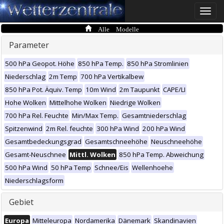
Toggle
naviga
Alle Modelle
Parameter
500 hPa Geopot. Höhe
850 hPa Temp.
850 hPa Stromlinien
Niederschlag
2m Temp
700 hPa Vertikalbew
850 hPa Pot. Äquiv. Temp
10m Wind
2m Taupunkt
CAPE/LI
Hohe Wolken
Mittelhohe Wolken
Niedrige Wolken
700 hPa Rel. Feuchte
Min/Max Temp.
Gesamtniederschlag
Spitzenwind
2m Rel. feuchte
300 hPa Wind
200 hPa Wind
Gesamtbedeckungsgrad
Gesamtschneehöhe
Neuschneehöhe
Gesamt-Neuschnee
Mittl. Wolken
850 hPa Temp. Abweichung
500 hPa Wind
50 hPa Temp
Schnee/Eis
Wellenhoehe
Niederschlagsform
Gebiet
Europa
Mitteleuropa
Nordamerika
Dänemark
Skandinavien