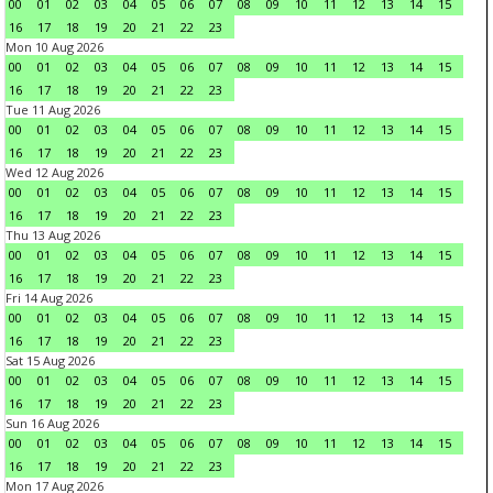
00
01
02
03
04
05
06
07
08
09
10
11
12
13
14
15
16
17
18
19
20
21
22
23
Mon 10 Aug 2026
00
01
02
03
04
05
06
07
08
09
10
11
12
13
14
15
16
17
18
19
20
21
22
23
Tue 11 Aug 2026
00
01
02
03
04
05
06
07
08
09
10
11
12
13
14
15
16
17
18
19
20
21
22
23
Wed 12 Aug 2026
00
01
02
03
04
05
06
07
08
09
10
11
12
13
14
15
16
17
18
19
20
21
22
23
Thu 13 Aug 2026
00
01
02
03
04
05
06
07
08
09
10
11
12
13
14
15
16
17
18
19
20
21
22
23
Fri 14 Aug 2026
00
01
02
03
04
05
06
07
08
09
10
11
12
13
14
15
16
17
18
19
20
21
22
23
Sat 15 Aug 2026
00
01
02
03
04
05
06
07
08
09
10
11
12
13
14
15
16
17
18
19
20
21
22
23
Sun 16 Aug 2026
00
01
02
03
04
05
06
07
08
09
10
11
12
13
14
15
16
17
18
19
20
21
22
23
Mon 17 Aug 2026