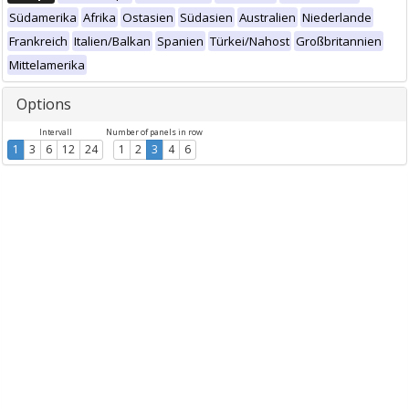
Südamerika
Afrika
Ostasien
Südasien
Australien
Niederlande
Frankreich
Italien/Balkan
Spanien
Türkei/Nahost
Großbritannien
Mittelamerika
Options
Intervall
Number of panels in row
1
3
6
12
24
1
2
3
4
6