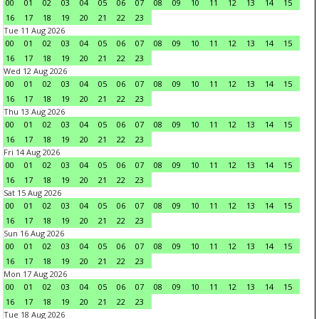
00
01
02
03
04
05
06
07
08
09
10
11
12
13
14
15
16
17
18
19
20
21
22
23
Tue 11 Aug 2026
00
01
02
03
04
05
06
07
08
09
10
11
12
13
14
15
16
17
18
19
20
21
22
23
Wed 12 Aug 2026
00
01
02
03
04
05
06
07
08
09
10
11
12
13
14
15
16
17
18
19
20
21
22
23
Thu 13 Aug 2026
00
01
02
03
04
05
06
07
08
09
10
11
12
13
14
15
16
17
18
19
20
21
22
23
Fri 14 Aug 2026
00
01
02
03
04
05
06
07
08
09
10
11
12
13
14
15
16
17
18
19
20
21
22
23
Sat 15 Aug 2026
00
01
02
03
04
05
06
07
08
09
10
11
12
13
14
15
16
17
18
19
20
21
22
23
Sun 16 Aug 2026
00
01
02
03
04
05
06
07
08
09
10
11
12
13
14
15
16
17
18
19
20
21
22
23
Mon 17 Aug 2026
00
01
02
03
04
05
06
07
08
09
10
11
12
13
14
15
16
17
18
19
20
21
22
23
Tue 18 Aug 2026