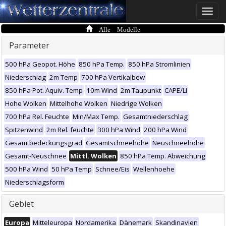
Toggle
naviga
Alle Modelle
Parameter
500 hPa Geopot. Höhe
850 hPa Temp.
850 hPa Stromlinien
Niederschlag
2m Temp
700 hPa Vertikalbew
850 hPa Pot. Äquiv. Temp
10m Wind
2m Taupunkt
CAPE/LI
Hohe Wolken
Mittelhohe Wolken
Niedrige Wolken
700 hPa Rel. Feuchte
Min/Max Temp.
Gesamtniederschlag
Spitzenwind
2m Rel. feuchte
300 hPa Wind
200 hPa Wind
Gesamtbedeckungsgrad
Gesamtschneehöhe
Neuschneehöhe
Gesamt-Neuschnee
Mittl. Wolken
850 hPa Temp. Abweichung
500 hPa Wind
50 hPa Temp
Schnee/Eis
Wellenhoehe
Niederschlagsform
Gebiet
Europa
Mitteleuropa
Nordamerika
Dänemark
Skandinavien