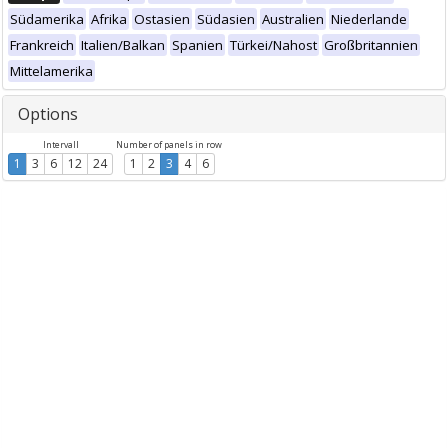
Südamerika
Afrika
Ostasien
Südasien
Australien
Niederlande
Frankreich
Italien/Balkan
Spanien
Türkei/Nahost
Großbritannien
Mittelamerika
Options
Intervall
Number of panels in row
1
3
6
12
24
1
2
3
4
6