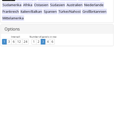
Südamerika
Afrika
Ostasien
Südasien
Australien
Niederlande
Frankreich
Italien/Balkan
Spanien
Türkei/Nahost
Großbritannien
Mittelamerika
Options
Intervall
Number of panels in row
1
3
6
12
24
1
2
3
4
6