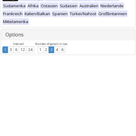
Südamerika
Afrika
Ostasien
Südasien
Australien
Niederlande
Frankreich
Italien/Balkan
Spanien
Türkei/Nahost
Großbritannien
Mittelamerika
Options
Intervall
Number of panels in row
1
3
6
12
24
1
2
3
4
6