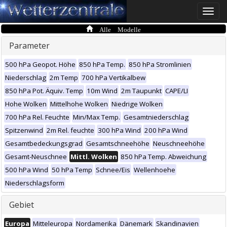
Toggle
naviga
Alle Modelle
Parameter
500 hPa Geopot. Höhe
850 hPa Temp.
850 hPa Stromlinien
Niederschlag
2m Temp
700 hPa Vertikalbew
850 hPa Pot. Äquiv. Temp
10m Wind
2m Taupunkt
CAPE/LI
Hohe Wolken
Mittelhohe Wolken
Niedrige Wolken
700 hPa Rel. Feuchte
Min/Max Temp.
Gesamtniederschlag
Spitzenwind
2m Rel. feuchte
300 hPa Wind
200 hPa Wind
Gesamtbedeckungsgrad
Gesamtschneehöhe
Neuschneehöhe
Gesamt-Neuschnee
Mittl. Wolken
850 hPa Temp. Abweichung
500 hPa Wind
50 hPa Temp
Schnee/Eis
Wellenhoehe
Niederschlagsform
Gebiet
Europa
Mitteleuropa
Nordamerika
Dänemark
Skandinavien