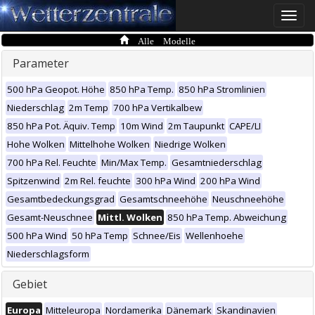
Toggle
naviga
Alle Modelle
Parameter
500 hPa Geopot. Höhe
850 hPa Temp.
850 hPa Stromlinien
Niederschlag
2m Temp
700 hPa Vertikalbew
850 hPa Pot. Äquiv. Temp
10m Wind
2m Taupunkt
CAPE/LI
Hohe Wolken
Mittelhohe Wolken
Niedrige Wolken
700 hPa Rel. Feuchte
Min/Max Temp.
Gesamtniederschlag
Spitzenwind
2m Rel. feuchte
300 hPa Wind
200 hPa Wind
Gesamtbedeckungsgrad
Gesamtschneehöhe
Neuschneehöhe
Gesamt-Neuschnee
Mittl. Wolken
850 hPa Temp. Abweichung
500 hPa Wind
50 hPa Temp
Schnee/Eis
Wellenhoehe
Niederschlagsform
Gebiet
Europa
Mitteleuropa
Nordamerika
Dänemark
Skandinavien