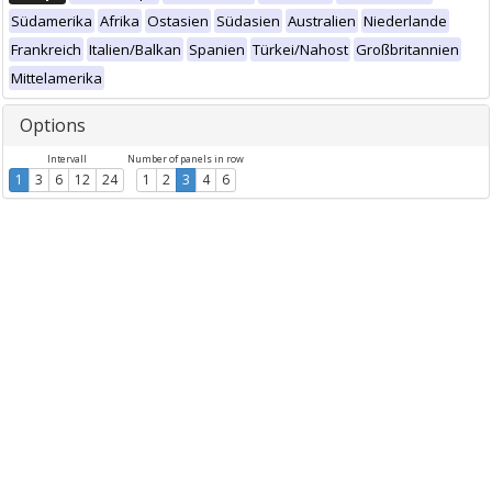
Südamerika
Afrika
Ostasien
Südasien
Australien
Niederlande
Frankreich
Italien/Balkan
Spanien
Türkei/Nahost
Großbritannien
Mittelamerika
Options
Intervall
Number of panels in row
1
3
6
12
24
1
2
3
4
6