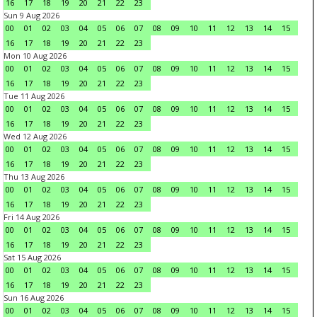
16
17
18
19
20
21
22
23
Sun 9 Aug 2026
00
01
02
03
04
05
06
07
08
09
10
11
12
13
14
15
16
17
18
19
20
21
22
23
Mon 10 Aug 2026
00
01
02
03
04
05
06
07
08
09
10
11
12
13
14
15
16
17
18
19
20
21
22
23
Tue 11 Aug 2026
00
01
02
03
04
05
06
07
08
09
10
11
12
13
14
15
16
17
18
19
20
21
22
23
Wed 12 Aug 2026
00
01
02
03
04
05
06
07
08
09
10
11
12
13
14
15
16
17
18
19
20
21
22
23
Thu 13 Aug 2026
00
01
02
03
04
05
06
07
08
09
10
11
12
13
14
15
16
17
18
19
20
21
22
23
Fri 14 Aug 2026
00
01
02
03
04
05
06
07
08
09
10
11
12
13
14
15
16
17
18
19
20
21
22
23
Sat 15 Aug 2026
00
01
02
03
04
05
06
07
08
09
10
11
12
13
14
15
16
17
18
19
20
21
22
23
Sun 16 Aug 2026
00
01
02
03
04
05
06
07
08
09
10
11
12
13
14
15