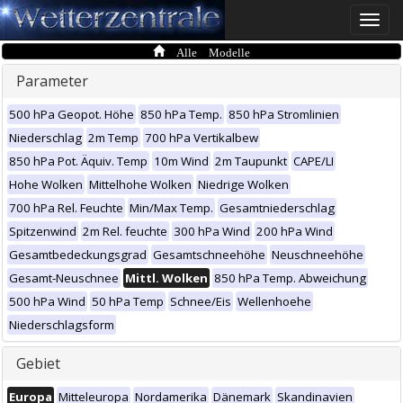
Toggle
naviga
Alle Modelle
Parameter
500 hPa Geopot. Höhe
850 hPa Temp.
850 hPa Stromlinien
Niederschlag
2m Temp
700 hPa Vertikalbew
850 hPa Pot. Äquiv. Temp
10m Wind
2m Taupunkt
CAPE/LI
Hohe Wolken
Mittelhohe Wolken
Niedrige Wolken
700 hPa Rel. Feuchte
Min/Max Temp.
Gesamtniederschlag
Spitzenwind
2m Rel. feuchte
300 hPa Wind
200 hPa Wind
Gesamtbedeckungsgrad
Gesamtschneehöhe
Neuschneehöhe
Gesamt-Neuschnee
Mittl. Wolken
850 hPa Temp. Abweichung
500 hPa Wind
50 hPa Temp
Schnee/Eis
Wellenhoehe
Niederschlagsform
Gebiet
Europa
Mitteleuropa
Nordamerika
Dänemark
Skandinavien