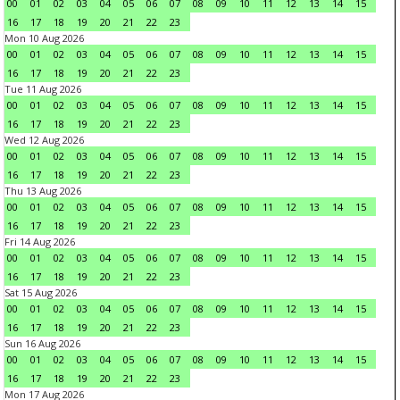
00
01
02
03
04
05
06
07
08
09
10
11
12
13
14
15
16
17
18
19
20
21
22
23
Mon 10 Aug 2026
00
01
02
03
04
05
06
07
08
09
10
11
12
13
14
15
16
17
18
19
20
21
22
23
Tue 11 Aug 2026
00
01
02
03
04
05
06
07
08
09
10
11
12
13
14
15
16
17
18
19
20
21
22
23
Wed 12 Aug 2026
00
01
02
03
04
05
06
07
08
09
10
11
12
13
14
15
16
17
18
19
20
21
22
23
Thu 13 Aug 2026
00
01
02
03
04
05
06
07
08
09
10
11
12
13
14
15
16
17
18
19
20
21
22
23
Fri 14 Aug 2026
00
01
02
03
04
05
06
07
08
09
10
11
12
13
14
15
16
17
18
19
20
21
22
23
Sat 15 Aug 2026
00
01
02
03
04
05
06
07
08
09
10
11
12
13
14
15
16
17
18
19
20
21
22
23
Sun 16 Aug 2026
00
01
02
03
04
05
06
07
08
09
10
11
12
13
14
15
16
17
18
19
20
21
22
23
Mon 17 Aug 2026