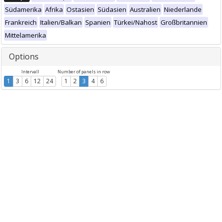
Südamerika
Afrika
Ostasien
Südasien
Australien
Niederlande
Frankreich
Italien/Balkan
Spanien
Türkei/Nahost
Großbritannien
Mittelamerika
Options
Intervall
Number of panels in row
1
3
6
12
24
1
2
3
4
6