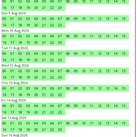
00
01
02
03
04
05
06
07
08
09
10
11
12
13
14
15
16
17
18
19
20
21
22
23
Sun 9 Aug 2026
00
01
02
03
04
05
06
07
08
09
10
11
12
13
14
15
16
17
18
19
20
21
22
23
Mon 10 Aug 2026
00
01
02
03
04
05
06
07
08
09
10
11
12
13
14
15
16
17
18
19
20
21
22
23
Tue 11 Aug 2026
00
01
02
03
04
05
06
07
08
09
10
11
12
13
14
15
16
17
18
19
20
21
22
23
Wed 12 Aug 2026
00
01
02
03
04
05
06
07
08
09
10
11
12
13
14
15
16
17
18
19
20
21
22
23
Thu 13 Aug 2026
00
01
02
03
04
05
06
07
08
09
10
11
12
13
14
15
16
17
18
19
20
21
22
23
Fri 14 Aug 2026
00
01
02
03
04
05
06
07
08
09
10
11
12
13
14
15
16
17
18
19
20
21
22
23
Sat 15 Aug 2026
00
01
02
03
04
05
06
07
08
09
10
11
12
13
14
15
16
17
18
19
20
21
22
23
Sun 16 Aug 2026