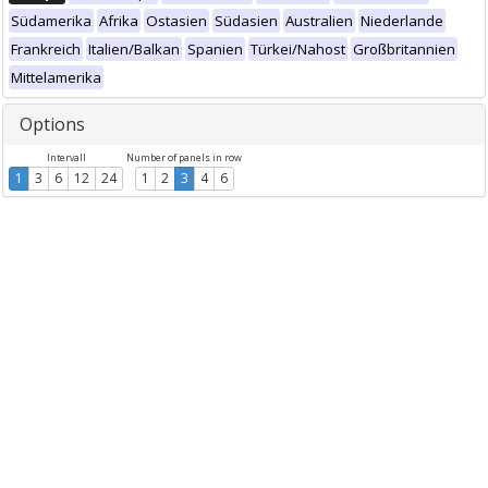
Südamerika
Afrika
Ostasien
Südasien
Australien
Niederlande
Frankreich
Italien/Balkan
Spanien
Türkei/Nahost
Großbritannien
Mittelamerika
Options
Intervall
Number of panels in row
1
3
6
12
24
1
2
3
4
6