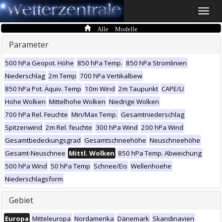
Toggle
naviga
Alle Modelle
Parameter
500 hPa Geopot. Höhe
850 hPa Temp.
850 hPa Stromlinien
Niederschlag
2m Temp
700 hPa Vertikalbew
850 hPa Pot. Äquiv. Temp
10m Wind
2m Taupunkt
CAPE/LI
Hohe Wolken
Mittelhohe Wolken
Niedrige Wolken
700 hPa Rel. Feuchte
Min/Max Temp.
Gesamtniederschlag
Spitzenwind
2m Rel. feuchte
300 hPa Wind
200 hPa Wind
Gesamtbedeckungsgrad
Gesamtschneehöhe
Neuschneehöhe
Gesamt-Neuschnee
Mittl. Wolken
850 hPa Temp. Abweichung
500 hPa Wind
50 hPa Temp
Schnee/Eis
Wellenhoehe
Niederschlagsform
Gebiet
Europa
Mitteleuropa
Nordamerika
Dänemark
Skandinavien