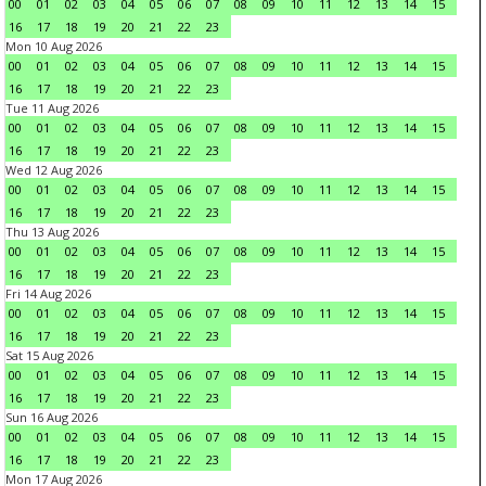
00
01
02
03
04
05
06
07
08
09
10
11
12
13
14
15
16
17
18
19
20
21
22
23
Mon 10 Aug 2026
00
01
02
03
04
05
06
07
08
09
10
11
12
13
14
15
16
17
18
19
20
21
22
23
Tue 11 Aug 2026
00
01
02
03
04
05
06
07
08
09
10
11
12
13
14
15
16
17
18
19
20
21
22
23
Wed 12 Aug 2026
00
01
02
03
04
05
06
07
08
09
10
11
12
13
14
15
16
17
18
19
20
21
22
23
Thu 13 Aug 2026
00
01
02
03
04
05
06
07
08
09
10
11
12
13
14
15
16
17
18
19
20
21
22
23
Fri 14 Aug 2026
00
01
02
03
04
05
06
07
08
09
10
11
12
13
14
15
16
17
18
19
20
21
22
23
Sat 15 Aug 2026
00
01
02
03
04
05
06
07
08
09
10
11
12
13
14
15
16
17
18
19
20
21
22
23
Sun 16 Aug 2026
00
01
02
03
04
05
06
07
08
09
10
11
12
13
14
15
16
17
18
19
20
21
22
23
Mon 17 Aug 2026