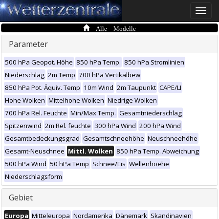
Toggle
naviga
Alle Modelle
Parameter
500 hPa Geopot. Höhe
850 hPa Temp.
850 hPa Stromlinien
Niederschlag
2m Temp
700 hPa Vertikalbew
850 hPa Pot. Äquiv. Temp
10m Wind
2m Taupunkt
CAPE/LI
Hohe Wolken
Mittelhohe Wolken
Niedrige Wolken
700 hPa Rel. Feuchte
Min/Max Temp.
Gesamtniederschlag
Spitzenwind
2m Rel. feuchte
300 hPa Wind
200 hPa Wind
Gesamtbedeckungsgrad
Gesamtschneehöhe
Neuschneehöhe
Gesamt-Neuschnee
Mittl. Wolken
850 hPa Temp. Abweichung
500 hPa Wind
50 hPa Temp
Schnee/Eis
Wellenhoehe
Niederschlagsform
Gebiet
Europa
Mitteleuropa
Nordamerika
Dänemark
Skandinavien