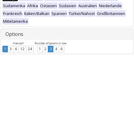
Südamerika
Afrika
Ostasien
Südasien
Australien
Niederlande
Frankreich
Italien/Balkan
Spanien
Türkei/Nahost
Großbritannien
Mittelamerika
Options
Intervall
Number of panels in row
1
3
6
12
24
1
2
3
4
6