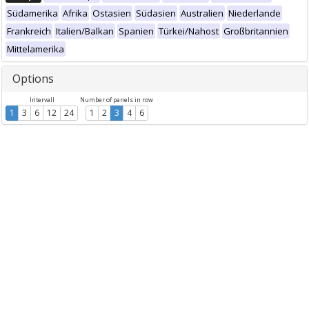
Südamerika
Afrika
Ostasien
Südasien
Australien
Niederlande
Frankreich
Italien/Balkan
Spanien
Türkei/Nahost
Großbritannien
Mittelamerika
Options
Intervall
Number of panels in row
1
3
6
12
24
1
2
3
4
6