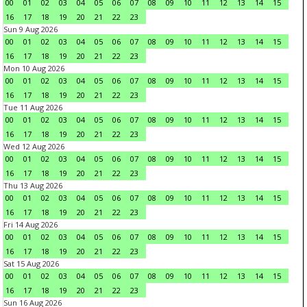
00
01
02
03
04
05
06
07
08
09
10
11
12
13
14
15
16
17
18
19
20
21
22
23
Sun 9 Aug 2026
00
01
02
03
04
05
06
07
08
09
10
11
12
13
14
15
16
17
18
19
20
21
22
23
Mon 10 Aug 2026
00
01
02
03
04
05
06
07
08
09
10
11
12
13
14
15
16
17
18
19
20
21
22
23
Tue 11 Aug 2026
00
01
02
03
04
05
06
07
08
09
10
11
12
13
14
15
16
17
18
19
20
21
22
23
Wed 12 Aug 2026
00
01
02
03
04
05
06
07
08
09
10
11
12
13
14
15
16
17
18
19
20
21
22
23
Thu 13 Aug 2026
00
01
02
03
04
05
06
07
08
09
10
11
12
13
14
15
16
17
18
19
20
21
22
23
Fri 14 Aug 2026
00
01
02
03
04
05
06
07
08
09
10
11
12
13
14
15
16
17
18
19
20
21
22
23
Sat 15 Aug 2026
00
01
02
03
04
05
06
07
08
09
10
11
12
13
14
15
16
17
18
19
20
21
22
23
Sun 16 Aug 2026