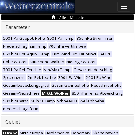
Toggle
naviga
Alle Modelle
Parameter
500 hPa Geopot. Höhe
850 hPa Temp.
850 hPa Stromlinien
Niederschlag
2m Temp
700 hPa Vertikalbew
850 hPa Pot. Äquiv. Temp
10m Wind
2m Taupunkt
CAPE/LI
Hohe Wolken
Mittelhohe Wolken
Niedrige Wolken
700 hPa Rel. Feuchte
Min/Max Temp.
Gesamtniederschlag
Spitzenwind
2m Rel. feuchte
300 hPa Wind
200 hPa Wind
Gesamtbedeckungsgrad
Gesamtschneehöhe
Neuschneehöhe
Gesamt-Neuschnee
Mittl. Wolken
850 hPa Temp. Abweichung
500 hPa Wind
50 hPa Temp
Schnee/Eis
Wellenhoehe
Niederschlagsform
Gebiet
Europa
Mitteleuropa
Nordamerika
Dänemark
Skandinavien