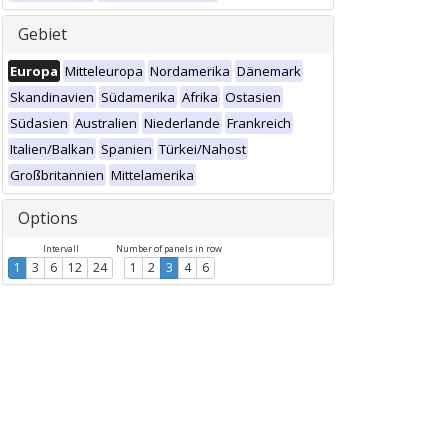
Gebiet
Europa
Mitteleuropa
Nordamerika
Dänemark
Skandinavien
Südamerika
Afrika
Ostasien
Südasien
Australien
Niederlande
Frankreich
Italien/Balkan
Spanien
Türkei/Nahost
Großbritannien
Mittelamerika
Options
Intervall
Number of panels in row
1
3
6
12
24
1
2
3
4
6