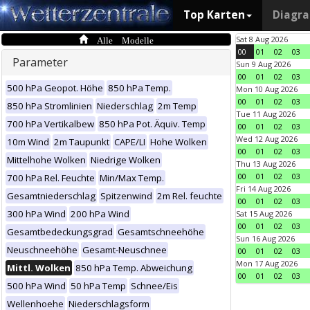
Top Karten
Diagr
Alle Modelle
Sat 8 Aug 2026
00
01
02
03
Parameter
Sun 9 Aug 2026
00
01
02
03
500 hPa Geopot. Höhe
850 hPa Temp.
Mon 10 Aug 2026
00
01
02
03
850 hPa Stromlinien
Niederschlag
2m Temp
Tue 11 Aug 2026
700 hPa Vertikalbew
850 hPa Pot. Äquiv. Temp
00
01
02
03
Wed 12 Aug 2026
10m Wind
2m Taupunkt
CAPE/LI
Hohe Wolken
00
01
02
03
Mittelhohe Wolken
Niedrige Wolken
Thu 13 Aug 2026
00
01
02
03
700 hPa Rel. Feuchte
Min/Max Temp.
Fri 14 Aug 2026
Gesamtniederschlag
Spitzenwind
2m Rel. feuchte
00
01
02
03
300 hPa Wind
200 hPa Wind
Sat 15 Aug 2026
00
01
02
03
Gesamtbedeckungsgrad
Gesamtschneehöhe
Sun 16 Aug 2026
Neuschneehöhe
Gesamt-Neuschnee
00
01
02
03
Mon 17 Aug 2026
Mittl. Wolken
850 hPa Temp. Abweichung
00
01
02
03
500 hPa Wind
50 hPa Temp
Schnee/Eis
Wellenhoehe
Niederschlagsform