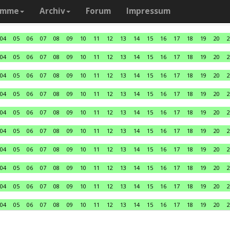
amme
Archiv
Forum
Impressum
04
05
06
07
08
09
10
11
12
13
14
15
16
17
18
19
20
2
04
05
06
07
08
09
10
11
12
13
14
15
16
17
18
19
20
2
04
05
06
07
08
09
10
11
12
13
14
15
16
17
18
19
20
2
04
05
06
07
08
09
10
11
12
13
14
15
16
17
18
19
20
2
04
05
06
07
08
09
10
11
12
13
14
15
16
17
18
19
20
2
04
05
06
07
08
09
10
11
12
13
14
15
16
17
18
19
20
2
04
05
06
07
08
09
10
11
12
13
14
15
16
17
18
19
20
2
04
05
06
07
08
09
10
11
12
13
14
15
16
17
18
19
20
2
04
05
06
07
08
09
10
11
12
13
14
15
16
17
18
19
20
2
04
05
06
07
08
09
10
11
12
13
14
15
16
17
18
19
20
2