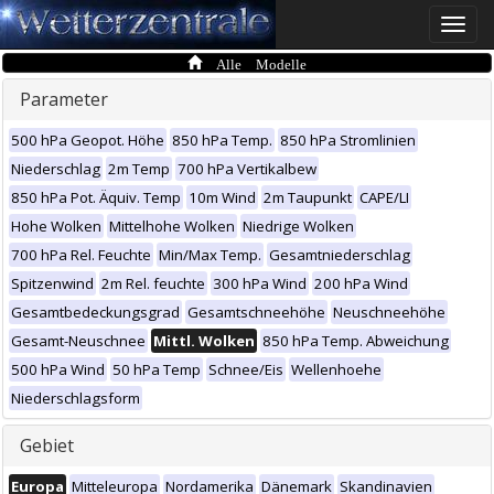
Toggle
naviga
Alle Modelle
Parameter
500 hPa Geopot. Höhe
850 hPa Temp.
850 hPa Stromlinien
Niederschlag
2m Temp
700 hPa Vertikalbew
850 hPa Pot. Äquiv. Temp
10m Wind
2m Taupunkt
CAPE/LI
Hohe Wolken
Mittelhohe Wolken
Niedrige Wolken
700 hPa Rel. Feuchte
Min/Max Temp.
Gesamtniederschlag
Spitzenwind
2m Rel. feuchte
300 hPa Wind
200 hPa Wind
Gesamtbedeckungsgrad
Gesamtschneehöhe
Neuschneehöhe
Gesamt-Neuschnee
Mittl. Wolken
850 hPa Temp. Abweichung
500 hPa Wind
50 hPa Temp
Schnee/Eis
Wellenhoehe
Niederschlagsform
Gebiet
Europa
Mitteleuropa
Nordamerika
Dänemark
Skandinavien