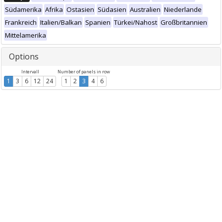
Südamerika
Afrika
Ostasien
Südasien
Australien
Niederlande
Frankreich
Italien/Balkan
Spanien
Türkei/Nahost
Großbritannien
Mittelamerika
Options
Intervall
Number of panels in row
1
3
6
12
24
1
2
3
4
6