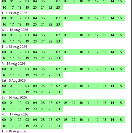
00
01
02
03
04
05
06
07
08
09
10
11
12
13
14
15
16
17
18
19
20
21
22
23
Tue 11 Aug 2026
00
01
02
03
04
05
06
07
08
09
10
11
12
13
14
15
16
17
18
19
20
21
22
23
Wed 12 Aug 2026
00
01
02
03
04
05
06
07
08
09
10
11
12
13
14
15
16
17
18
19
20
21
22
23
Thu 13 Aug 2026
00
01
02
03
04
05
06
07
08
09
10
11
12
13
14
15
16
17
18
19
20
21
22
23
Fri 14 Aug 2026
00
01
02
03
04
05
06
07
08
09
10
11
12
13
14
15
16
17
18
19
20
21
22
23
Sat 15 Aug 2026
00
01
02
03
04
05
06
07
08
09
10
11
12
13
14
15
16
17
18
19
20
21
22
23
Sun 16 Aug 2026
00
01
02
03
04
05
06
07
08
09
10
11
12
13
14
15
16
17
18
19
20
21
22
23
Mon 17 Aug 2026
00
01
02
03
04
05
06
07
08
09
10
11
12
13
14
15
16
17
18
19
20
21
22
23
Tue 18 Aug 2026