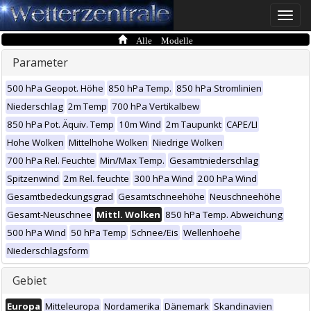
Toggle
naviga
Alle Modelle
Parameter
500 hPa Geopot. Höhe
850 hPa Temp.
850 hPa Stromlinien
Niederschlag
2m Temp
700 hPa Vertikalbew
850 hPa Pot. Äquiv. Temp
10m Wind
2m Taupunkt
CAPE/LI
Hohe Wolken
Mittelhohe Wolken
Niedrige Wolken
700 hPa Rel. Feuchte
Min/Max Temp.
Gesamtniederschlag
Spitzenwind
2m Rel. feuchte
300 hPa Wind
200 hPa Wind
Gesamtbedeckungsgrad
Gesamtschneehöhe
Neuschneehöhe
Gesamt-Neuschnee
Mittl. Wolken
850 hPa Temp. Abweichung
500 hPa Wind
50 hPa Temp
Schnee/Eis
Wellenhoehe
Niederschlagsform
Gebiet
Europa
Mitteleuropa
Nordamerika
Dänemark
Skandinavien