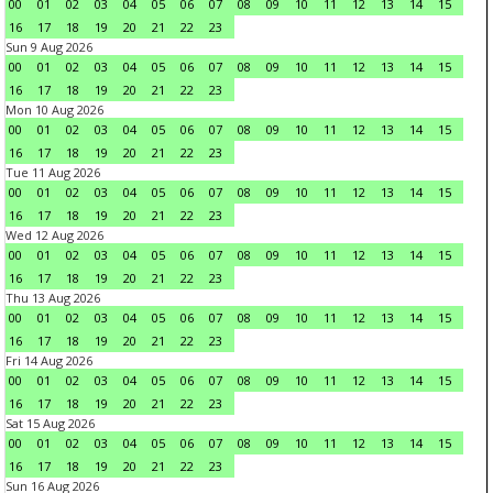
00
01
02
03
04
05
06
07
08
09
10
11
12
13
14
15
16
17
18
19
20
21
22
23
Sun 9 Aug 2026
00
01
02
03
04
05
06
07
08
09
10
11
12
13
14
15
16
17
18
19
20
21
22
23
Mon 10 Aug 2026
00
01
02
03
04
05
06
07
08
09
10
11
12
13
14
15
16
17
18
19
20
21
22
23
Tue 11 Aug 2026
00
01
02
03
04
05
06
07
08
09
10
11
12
13
14
15
16
17
18
19
20
21
22
23
Wed 12 Aug 2026
00
01
02
03
04
05
06
07
08
09
10
11
12
13
14
15
16
17
18
19
20
21
22
23
Thu 13 Aug 2026
00
01
02
03
04
05
06
07
08
09
10
11
12
13
14
15
16
17
18
19
20
21
22
23
Fri 14 Aug 2026
00
01
02
03
04
05
06
07
08
09
10
11
12
13
14
15
16
17
18
19
20
21
22
23
Sat 15 Aug 2026
00
01
02
03
04
05
06
07
08
09
10
11
12
13
14
15
16
17
18
19
20
21
22
23
Sun 16 Aug 2026