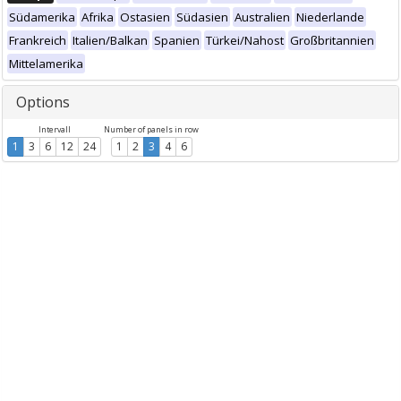
Südamerika
Afrika
Ostasien
Südasien
Australien
Niederlande
Frankreich
Italien/Balkan
Spanien
Türkei/Nahost
Großbritannien
Mittelamerika
Options
Intervall
Number of panels in row
1
3
6
12
24
1
2
3
4
6