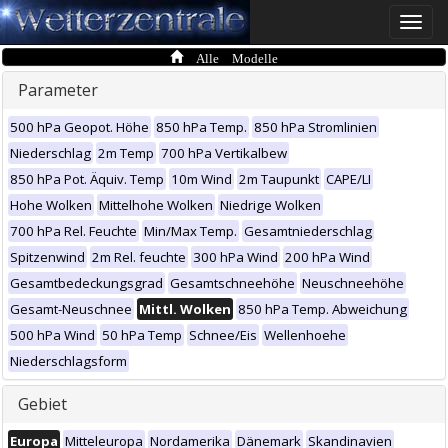
Toggle
naviga
Alle Modelle
Parameter
500 hPa Geopot. Höhe
850 hPa Temp.
850 hPa Stromlinien
Niederschlag
2m Temp
700 hPa Vertikalbew
850 hPa Pot. Äquiv. Temp
10m Wind
2m Taupunkt
CAPE/LI
Hohe Wolken
Mittelhohe Wolken
Niedrige Wolken
700 hPa Rel. Feuchte
Min/Max Temp.
Gesamtniederschlag
Spitzenwind
2m Rel. feuchte
300 hPa Wind
200 hPa Wind
Gesamtbedeckungsgrad
Gesamtschneehöhe
Neuschneehöhe
Gesamt-Neuschnee
Mittl. Wolken
850 hPa Temp. Abweichung
500 hPa Wind
50 hPa Temp
Schnee/Eis
Wellenhoehe
Niederschlagsform
Gebiet
Europa
Mitteleuropa
Nordamerika
Dänemark
Skandinavien