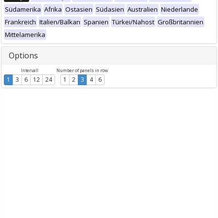
Südamerika
Afrika
Ostasien
Südasien
Australien
Niederlande
Frankreich
Italien/Balkan
Spanien
Türkei/Nahost
Großbritannien
Mittelamerika
Options
Intervall
Number of panels in row
1
3
6
12
24
1
2
3
4
6