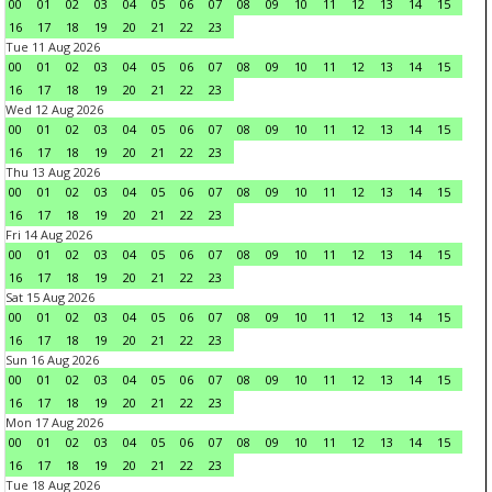
00
01
02
03
04
05
06
07
08
09
10
11
12
13
14
15
16
17
18
19
20
21
22
23
Tue 11 Aug 2026
00
01
02
03
04
05
06
07
08
09
10
11
12
13
14
15
16
17
18
19
20
21
22
23
Wed 12 Aug 2026
00
01
02
03
04
05
06
07
08
09
10
11
12
13
14
15
16
17
18
19
20
21
22
23
Thu 13 Aug 2026
00
01
02
03
04
05
06
07
08
09
10
11
12
13
14
15
16
17
18
19
20
21
22
23
Fri 14 Aug 2026
00
01
02
03
04
05
06
07
08
09
10
11
12
13
14
15
16
17
18
19
20
21
22
23
Sat 15 Aug 2026
00
01
02
03
04
05
06
07
08
09
10
11
12
13
14
15
16
17
18
19
20
21
22
23
Sun 16 Aug 2026
00
01
02
03
04
05
06
07
08
09
10
11
12
13
14
15
16
17
18
19
20
21
22
23
Mon 17 Aug 2026
00
01
02
03
04
05
06
07
08
09
10
11
12
13
14
15
16
17
18
19
20
21
22
23
Tue 18 Aug 2026