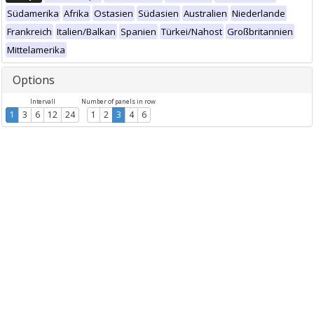
Südamerika
Afrika
Ostasien
Südasien
Australien
Niederlande
Frankreich
Italien/Balkan
Spanien
Türkei/Nahost
Großbritannien
Mittelamerika
Options
Intervall
Number of panels in row
1
3
6
12
24
1
2
3
4
6