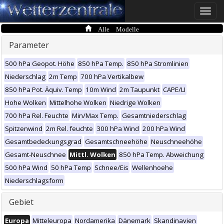
Toggle
naviga
Alle Modelle
Parameter
500 hPa Geopot. Höhe
850 hPa Temp.
850 hPa Stromlinien
Niederschlag
2m Temp
700 hPa Vertikalbew
850 hPa Pot. Äquiv. Temp
10m Wind
2m Taupunkt
CAPE/LI
Hohe Wolken
Mittelhohe Wolken
Niedrige Wolken
700 hPa Rel. Feuchte
Min/Max Temp.
Gesamtniederschlag
Spitzenwind
2m Rel. feuchte
300 hPa Wind
200 hPa Wind
Gesamtbedeckungsgrad
Gesamtschneehöhe
Neuschneehöhe
Gesamt-Neuschnee
Mittl. Wolken
850 hPa Temp. Abweichung
500 hPa Wind
50 hPa Temp
Schnee/Eis
Wellenhoehe
Niederschlagsform
Gebiet
Europa
Mitteleuropa
Nordamerika
Dänemark
Skandinavien