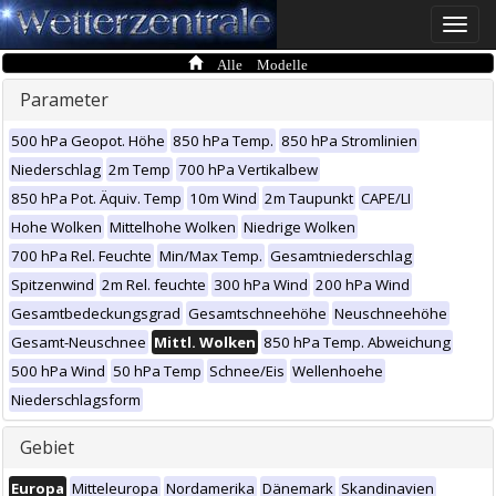
Toggle
naviga
Alle Modelle
Parameter
500 hPa Geopot. Höhe
850 hPa Temp.
850 hPa Stromlinien
Niederschlag
2m Temp
700 hPa Vertikalbew
850 hPa Pot. Äquiv. Temp
10m Wind
2m Taupunkt
CAPE/LI
Hohe Wolken
Mittelhohe Wolken
Niedrige Wolken
700 hPa Rel. Feuchte
Min/Max Temp.
Gesamtniederschlag
Spitzenwind
2m Rel. feuchte
300 hPa Wind
200 hPa Wind
Gesamtbedeckungsgrad
Gesamtschneehöhe
Neuschneehöhe
Gesamt-Neuschnee
Mittl. Wolken
850 hPa Temp. Abweichung
500 hPa Wind
50 hPa Temp
Schnee/Eis
Wellenhoehe
Niederschlagsform
Gebiet
Europa
Mitteleuropa
Nordamerika
Dänemark
Skandinavien