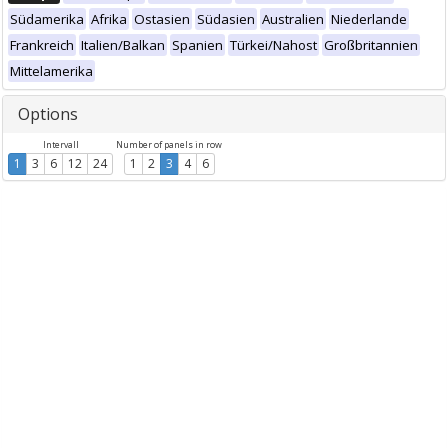
Südamerika
Afrika
Ostasien
Südasien
Australien
Niederlande
Frankreich
Italien/Balkan
Spanien
Türkei/Nahost
Großbritannien
Mittelamerika
Options
Intervall
Number of panels in row
1
3
6
12
24
1
2
3
4
6