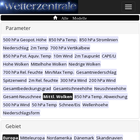
Toggle
naviga
Alle Modelle
Parameter
500 hPa Geopot. Höhe
850 hPa Temp.
850 hPa Stromlinien
Niederschlag
2m Temp
700 hPa Vertikalbew
850 hPa Pot. Äquiv. Temp
10m Wind
2m Taupunkt
CAPE/LI
Hohe Wolken
Mittelhohe Wolken
Niedrige Wolken
700 hPa Rel. Feuchte
Min/Max Temp.
Gesamtniederschlag
Spitzenwind
2m Rel. feuchte
300 hPa Wind
200 hPa Wind
Gesamtbedeckungsgrad
Gesamtschneehöhe
Neuschneehöhe
Gesamt-Neuschnee
Mittl. Wolken
850 hPa Temp. Abweichung
500 hPa Wind
50 hPa Temp
Schnee/Eis
Wellenhoehe
Niederschlagsform
Gebiet
Europa
Mitteleuropa
Nordamerika
Dänemark
Skandinavien