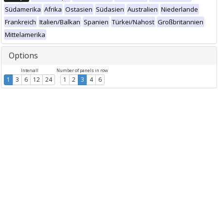
Südamerika
Afrika
Ostasien
Südasien
Australien
Niederlande
Frankreich
Italien/Balkan
Spanien
Türkei/Nahost
Großbritannien
Mittelamerika
Options
Intervall
Number of panels in row
1
3
6
12
24
1
2
3
4
6