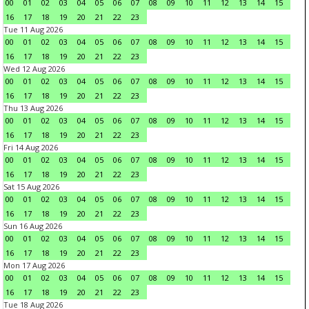
00
01
02
03
04
05
06
07
08
09
10
11
12
13
14
15
16
17
18
19
20
21
22
23
Tue 11 Aug 2026
00
01
02
03
04
05
06
07
08
09
10
11
12
13
14
15
16
17
18
19
20
21
22
23
Wed 12 Aug 2026
00
01
02
03
04
05
06
07
08
09
10
11
12
13
14
15
16
17
18
19
20
21
22
23
Thu 13 Aug 2026
00
01
02
03
04
05
06
07
08
09
10
11
12
13
14
15
16
17
18
19
20
21
22
23
Fri 14 Aug 2026
00
01
02
03
04
05
06
07
08
09
10
11
12
13
14
15
16
17
18
19
20
21
22
23
Sat 15 Aug 2026
00
01
02
03
04
05
06
07
08
09
10
11
12
13
14
15
16
17
18
19
20
21
22
23
Sun 16 Aug 2026
00
01
02
03
04
05
06
07
08
09
10
11
12
13
14
15
16
17
18
19
20
21
22
23
Mon 17 Aug 2026
00
01
02
03
04
05
06
07
08
09
10
11
12
13
14
15
16
17
18
19
20
21
22
23
Tue 18 Aug 2026