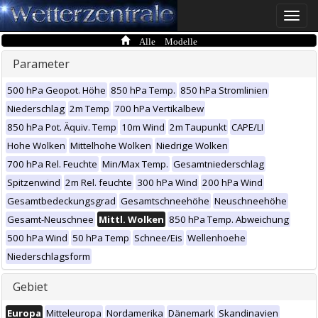
Toggle
naviga
Alle Modelle
Parameter
500 hPa Geopot. Höhe
850 hPa Temp.
850 hPa Stromlinien
Niederschlag
2m Temp
700 hPa Vertikalbew
850 hPa Pot. Äquiv. Temp
10m Wind
2m Taupunkt
CAPE/LI
Hohe Wolken
Mittelhohe Wolken
Niedrige Wolken
700 hPa Rel. Feuchte
Min/Max Temp.
Gesamtniederschlag
Spitzenwind
2m Rel. feuchte
300 hPa Wind
200 hPa Wind
Gesamtbedeckungsgrad
Gesamtschneehöhe
Neuschneehöhe
Gesamt-Neuschnee
Mittl. Wolken
850 hPa Temp. Abweichung
500 hPa Wind
50 hPa Temp
Schnee/Eis
Wellenhoehe
Niederschlagsform
Gebiet
Europa
Mitteleuropa
Nordamerika
Dänemark
Skandinavien