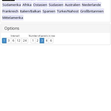
Südamerika
Afrika
Ostasien
Südasien
Australien
Niederlande
Frankreich
Italien/Balkan
Spanien
Türkei/Nahost
Großbritannien
Mittelamerika
Options
Intervall
Number of panels in row
1
3
6
12
24
1
2
3
4
6