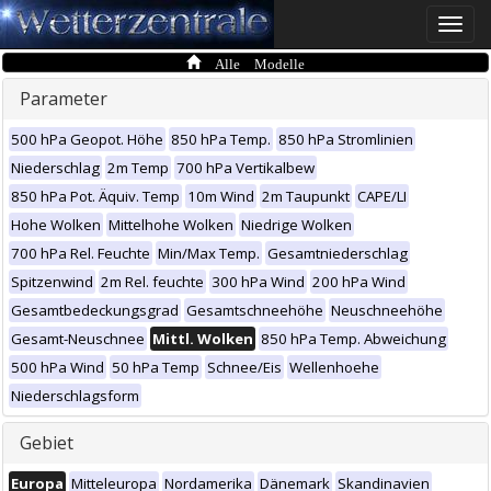
Toggle
naviga
Alle Modelle
Parameter
500 hPa Geopot. Höhe
850 hPa Temp.
850 hPa Stromlinien
Niederschlag
2m Temp
700 hPa Vertikalbew
850 hPa Pot. Äquiv. Temp
10m Wind
2m Taupunkt
CAPE/LI
Hohe Wolken
Mittelhohe Wolken
Niedrige Wolken
700 hPa Rel. Feuchte
Min/Max Temp.
Gesamtniederschlag
Spitzenwind
2m Rel. feuchte
300 hPa Wind
200 hPa Wind
Gesamtbedeckungsgrad
Gesamtschneehöhe
Neuschneehöhe
Gesamt-Neuschnee
Mittl. Wolken
850 hPa Temp. Abweichung
500 hPa Wind
50 hPa Temp
Schnee/Eis
Wellenhoehe
Niederschlagsform
Gebiet
Europa
Mitteleuropa
Nordamerika
Dänemark
Skandinavien