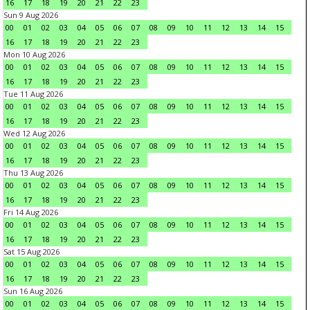
16
17
18
19
20
21
22
23
Sun 9 Aug 2026
00
01
02
03
04
05
06
07
08
09
10
11
12
13
14
15
16
17
18
19
20
21
22
23
Mon 10 Aug 2026
00
01
02
03
04
05
06
07
08
09
10
11
12
13
14
15
16
17
18
19
20
21
22
23
Tue 11 Aug 2026
00
01
02
03
04
05
06
07
08
09
10
11
12
13
14
15
16
17
18
19
20
21
22
23
Wed 12 Aug 2026
00
01
02
03
04
05
06
07
08
09
10
11
12
13
14
15
16
17
18
19
20
21
22
23
Thu 13 Aug 2026
00
01
02
03
04
05
06
07
08
09
10
11
12
13
14
15
16
17
18
19
20
21
22
23
Fri 14 Aug 2026
00
01
02
03
04
05
06
07
08
09
10
11
12
13
14
15
16
17
18
19
20
21
22
23
Sat 15 Aug 2026
00
01
02
03
04
05
06
07
08
09
10
11
12
13
14
15
16
17
18
19
20
21
22
23
Sun 16 Aug 2026
00
01
02
03
04
05
06
07
08
09
10
11
12
13
14
15