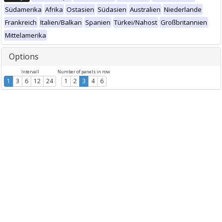
Südamerika
Afrika
Ostasien
Südasien
Australien
Niederlande
Frankreich
Italien/Balkan
Spanien
Türkei/Nahost
Großbritannien
Mittelamerika
Options
Intervall
Number of panels in row
1
3
6
12
24
1
2
3
4
6