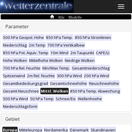
Toggle
naviga
Alle Modelle
Parameter
500 hPa Geopot. Höhe
850 hPa Temp.
850 hPa Stromlinien
Niederschlag
2m Temp
700 hPa Vertikalbew
850 hPa Pot. Äquiv. Temp
10m Wind
2m Taupunkt
CAPE/LI
Hohe Wolken
Mittelhohe Wolken
Niedrige Wolken
700 hPa Rel. Feuchte
Min/Max Temp.
Gesamtniederschlag
Spitzenwind
2m Rel. feuchte
300 hPa Wind
200 hPa Wind
Gesamtbedeckungsgrad
Gesamtschneehöhe
Neuschneehöhe
Gesamt-Neuschnee
Mittl. Wolken
850 hPa Temp. Abweichung
500 hPa Wind
50 hPa Temp
Schnee/Eis
Wellenhoehe
Niederschlagsform
Gebiet
Europa
Mitteleuropa
Nordamerika
Dänemark
Skandinavien