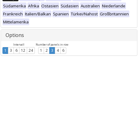
Südamerika
Afrika
Ostasien
Südasien
Australien
Niederlande
Frankreich
Italien/Balkan
Spanien
Türkei/Nahost
Großbritannien
Mittelamerika
Options
Intervall
Number of panels in row
1
3
6
12
24
1
2
3
4
6