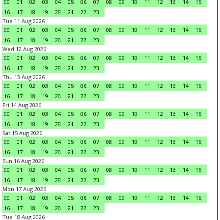
00
01
02
03
04
05
06
07
08
09
10
11
12
13
14
15
16
17
18
19
20
21
22
23
Tue 11 Aug 2026
00
01
02
03
04
05
06
07
08
09
10
11
12
13
14
15
16
17
18
19
20
21
22
23
Wed 12 Aug 2026
00
01
02
03
04
05
06
07
08
09
10
11
12
13
14
15
16
17
18
19
20
21
22
23
Thu 13 Aug 2026
00
01
02
03
04
05
06
07
08
09
10
11
12
13
14
15
16
17
18
19
20
21
22
23
Fri 14 Aug 2026
00
01
02
03
04
05
06
07
08
09
10
11
12
13
14
15
16
17
18
19
20
21
22
23
Sat 15 Aug 2026
00
01
02
03
04
05
06
07
08
09
10
11
12
13
14
15
16
17
18
19
20
21
22
23
Sun 16 Aug 2026
00
01
02
03
04
05
06
07
08
09
10
11
12
13
14
15
16
17
18
19
20
21
22
23
Mon 17 Aug 2026
00
01
02
03
04
05
06
07
08
09
10
11
12
13
14
15
16
17
18
19
20
21
22
23
Tue 18 Aug 2026