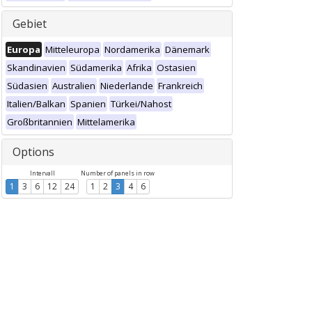
Gebiet
Europa
Mitteleuropa
Nordamerika
Dänemark
Skandinavien
Südamerika
Afrika
Ostasien
Südasien
Australien
Niederlande
Frankreich
Italien/Balkan
Spanien
Türkei/Nahost
Großbritannien
Mittelamerika
Options
Intervall
Number of panels in row
1
3
6
12
24
1
2
3
4
6