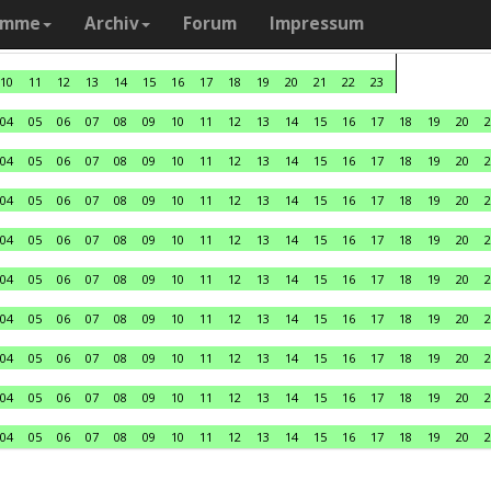
amme
Archiv
Forum
Impressum
10
11
12
13
14
15
16
17
18
19
20
21
22
23
04
05
06
07
08
09
10
11
12
13
14
15
16
17
18
19
20
2
04
05
06
07
08
09
10
11
12
13
14
15
16
17
18
19
20
2
04
05
06
07
08
09
10
11
12
13
14
15
16
17
18
19
20
2
04
05
06
07
08
09
10
11
12
13
14
15
16
17
18
19
20
2
04
05
06
07
08
09
10
11
12
13
14
15
16
17
18
19
20
2
04
05
06
07
08
09
10
11
12
13
14
15
16
17
18
19
20
2
04
05
06
07
08
09
10
11
12
13
14
15
16
17
18
19
20
2
04
05
06
07
08
09
10
11
12
13
14
15
16
17
18
19
20
2
04
05
06
07
08
09
10
11
12
13
14
15
16
17
18
19
20
2