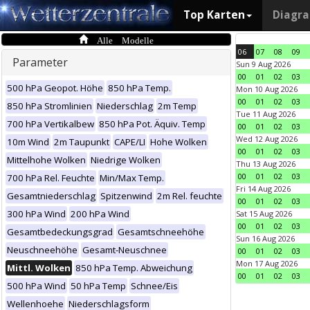
Top Karten
Diagr
Alle Modelle
06
07
08
09
Parameter
Sun 9 Aug 2026
00
01
02
03
500 hPa Geopot. Höhe
850 hPa Temp.
Mon 10 Aug 2026
00
01
02
03
850 hPa Stromlinien
Niederschlag
2m Temp
Tue 11 Aug 2026
700 hPa Vertikalbew
850 hPa Pot. Äquiv. Temp
00
01
02
03
Wed 12 Aug 2026
10m Wind
2m Taupunkt
CAPE/LI
Hohe Wolken
00
01
02
03
Mittelhohe Wolken
Niedrige Wolken
Thu 13 Aug 2026
00
01
02
03
700 hPa Rel. Feuchte
Min/Max Temp.
Fri 14 Aug 2026
Gesamtniederschlag
Spitzenwind
2m Rel. feuchte
00
01
02
03
300 hPa Wind
200 hPa Wind
Sat 15 Aug 2026
00
01
02
03
Gesamtbedeckungsgrad
Gesamtschneehöhe
Sun 16 Aug 2026
Neuschneehöhe
Gesamt-Neuschnee
00
01
02
03
Mon 17 Aug 2026
Mittl. Wolken
850 hPa Temp. Abweichung
00
01
02
03
500 hPa Wind
50 hPa Temp
Schnee/Eis
Wellenhoehe
Niederschlagsform