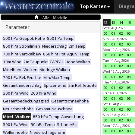
Top Karten
Diagr
Alle Modelle
12
13
14
15
Parameter
Sat 8 Aug 2026
00
01
02
03
500 hPa Geopot. Höhe
850 hPa Temp.
Sun 9 Aug 2026
00
01
02
03
850 hPa Stromlinien
Niederschlag
2m Temp
Mon 10 Aug 2026
700 hPa Vertikalbew
850 hPa Pot. Äquiv. Temp
00
01
02
03
Tue 11 Aug 2026
10m Wind
2m Taupunkt
CAPE/LI
Hohe Wolken
00
01
02
03
Mittelhohe Wolken
Niedrige Wolken
Wed 12 Aug 2026
00
01
02
03
700 hPa Rel. Feuchte
Min/Max Temp.
Thu 13 Aug 2026
Gesamtniederschlag
Spitzenwind
2m Rel. feuchte
00
01
02
03
300 hPa Wind
200 hPa Wind
Fri 14 Aug 2026
00
01
02
03
Gesamtbedeckungsgrad
Gesamtschneehöhe
Sat 15 Aug 2026
Neuschneehöhe
Gesamt-Neuschnee
00
01
02
03
Sun 16 Aug 2026
Mittl. Wolken
850 hPa Temp. Abweichung
00
01
02
03
500 hPa Wind
50 hPa Temp
Schnee/Eis
Mon 17 Aug 2026
00
01
02
03
Wellenhoehe
Niederschlagsform