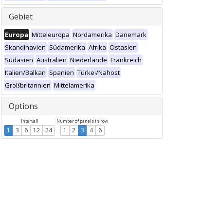
Gebiet
Europa
Mitteleuropa
Nordamerika
Dänemark
Skandinavien
Südamerika
Afrika
Ostasien
Südasien
Australien
Niederlande
Frankreich
Italien/Balkan
Spanien
Türkei/Nahost
Großbritannien
Mittelamerika
Options
Intervall
Number of panels in row
1
3
6
12
24
1
2
3
4
6