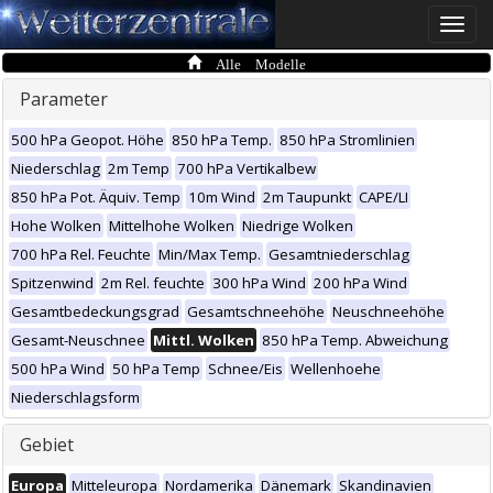
Toggle
naviga
Alle Modelle
Parameter
500 hPa Geopot. Höhe
850 hPa Temp.
850 hPa Stromlinien
Niederschlag
2m Temp
700 hPa Vertikalbew
850 hPa Pot. Äquiv. Temp
10m Wind
2m Taupunkt
CAPE/LI
Hohe Wolken
Mittelhohe Wolken
Niedrige Wolken
700 hPa Rel. Feuchte
Min/Max Temp.
Gesamtniederschlag
Spitzenwind
2m Rel. feuchte
300 hPa Wind
200 hPa Wind
Gesamtbedeckungsgrad
Gesamtschneehöhe
Neuschneehöhe
Gesamt-Neuschnee
Mittl. Wolken
850 hPa Temp. Abweichung
500 hPa Wind
50 hPa Temp
Schnee/Eis
Wellenhoehe
Niederschlagsform
Gebiet
Europa
Mitteleuropa
Nordamerika
Dänemark
Skandinavien