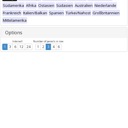
Südamerika
Afrika
Ostasien
Südasien
Australien
Niederlande
Frankreich
Italien/Balkan
Spanien
Türkei/Nahost
Großbritannien
Mittelamerika
Options
Intervall
Number of panels in row
1
3
6
12
24
1
2
3
4
6