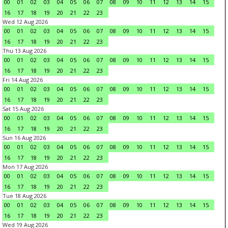
00
01
02
03
04
05
06
07
08
09
10
11
12
13
14
15
16
17
18
19
20
21
22
23
Wed 12 Aug 2026
00
01
02
03
04
05
06
07
08
09
10
11
12
13
14
15
16
17
18
19
20
21
22
23
Thu 13 Aug 2026
00
01
02
03
04
05
06
07
08
09
10
11
12
13
14
15
16
17
18
19
20
21
22
23
Fri 14 Aug 2026
00
01
02
03
04
05
06
07
08
09
10
11
12
13
14
15
16
17
18
19
20
21
22
23
Sat 15 Aug 2026
00
01
02
03
04
05
06
07
08
09
10
11
12
13
14
15
16
17
18
19
20
21
22
23
Sun 16 Aug 2026
00
01
02
03
04
05
06
07
08
09
10
11
12
13
14
15
16
17
18
19
20
21
22
23
Mon 17 Aug 2026
00
01
02
03
04
05
06
07
08
09
10
11
12
13
14
15
16
17
18
19
20
21
22
23
Tue 18 Aug 2026
00
01
02
03
04
05
06
07
08
09
10
11
12
13
14
15
16
17
18
19
20
21
22
23
Wed 19 Aug 2026