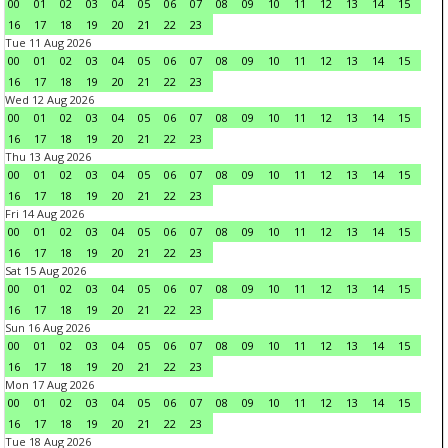
00
01
02
03
04
05
06
07
08
09
10
11
12
13
14
15
16
17
18
19
20
21
22
23
Tue 11 Aug 2026
00
01
02
03
04
05
06
07
08
09
10
11
12
13
14
15
16
17
18
19
20
21
22
23
Wed 12 Aug 2026
00
01
02
03
04
05
06
07
08
09
10
11
12
13
14
15
16
17
18
19
20
21
22
23
Thu 13 Aug 2026
00
01
02
03
04
05
06
07
08
09
10
11
12
13
14
15
16
17
18
19
20
21
22
23
Fri 14 Aug 2026
00
01
02
03
04
05
06
07
08
09
10
11
12
13
14
15
16
17
18
19
20
21
22
23
Sat 15 Aug 2026
00
01
02
03
04
05
06
07
08
09
10
11
12
13
14
15
16
17
18
19
20
21
22
23
Sun 16 Aug 2026
00
01
02
03
04
05
06
07
08
09
10
11
12
13
14
15
16
17
18
19
20
21
22
23
Mon 17 Aug 2026
00
01
02
03
04
05
06
07
08
09
10
11
12
13
14
15
16
17
18
19
20
21
22
23
Tue 18 Aug 2026