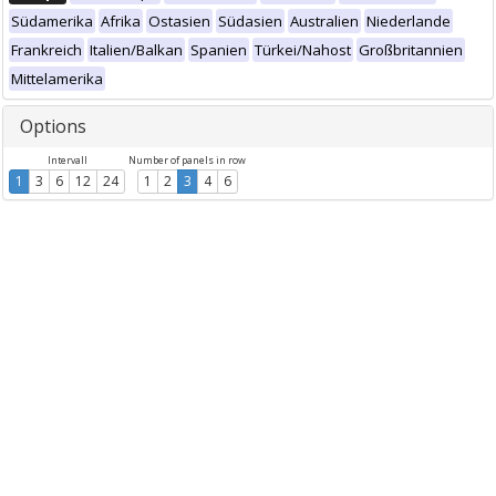
Südamerika
Afrika
Ostasien
Südasien
Australien
Niederlande
Frankreich
Italien/Balkan
Spanien
Türkei/Nahost
Großbritannien
Mittelamerika
Options
Intervall
Number of panels in row
1
3
6
12
24
1
2
3
4
6