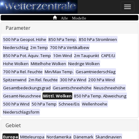
Toggle
naviga
Alle Modelle
Parameter
500 hPa Geopot. Höhe
850 hPa Temp.
850 hPa Stromlinien
Niederschlag
2m Temp
700 hPa Vertikalbew
850 hPa Pot. Äquiv. Temp
10m Wind
2m Taupunkt
CAPE/LI
Hohe Wolken
Mittelhohe Wolken
Niedrige Wolken
700 hPa Rel. Feuchte
Min/Max Temp.
Gesamtniederschlag
Spitzenwind
2m Rel. feuchte
300 hPa Wind
200 hPa Wind
Gesamtbedeckungsgrad
Gesamtschneehöhe
Neuschneehöhe
Gesamt-Neuschnee
Mittl. Wolken
850 hPa Temp. Abweichung
500 hPa Wind
50 hPa Temp
Schnee/Eis
Wellenhoehe
Niederschlagsform
Gebiet
Europa
Mitteleuropa
Nordamerika
Dänemark
Skandinavien