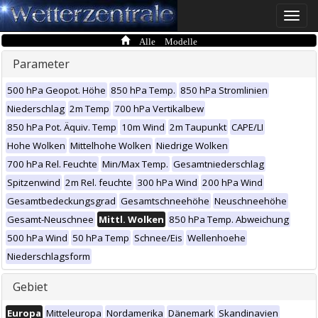
Toggle
naviga
Alle Modelle
Parameter
500 hPa Geopot. Höhe
850 hPa Temp.
850 hPa Stromlinien
Niederschlag
2m Temp
700 hPa Vertikalbew
850 hPa Pot. Äquiv. Temp
10m Wind
2m Taupunkt
CAPE/LI
Hohe Wolken
Mittelhohe Wolken
Niedrige Wolken
700 hPa Rel. Feuchte
Min/Max Temp.
Gesamtniederschlag
Spitzenwind
2m Rel. feuchte
300 hPa Wind
200 hPa Wind
Gesamtbedeckungsgrad
Gesamtschneehöhe
Neuschneehöhe
Gesamt-Neuschnee
Mittl. Wolken
850 hPa Temp. Abweichung
500 hPa Wind
50 hPa Temp
Schnee/Eis
Wellenhoehe
Niederschlagsform
Gebiet
Europa
Mitteleuropa
Nordamerika
Dänemark
Skandinavien