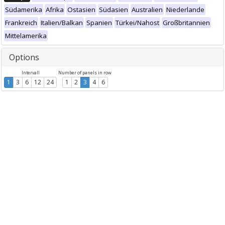
Südamerika
Afrika
Ostasien
Südasien
Australien
Niederlande
Frankreich
Italien/Balkan
Spanien
Türkei/Nahost
Großbritannien
Mittelamerika
Options
Intervall
Number of panels in row
1
3
6
12
24
1
2
3
4
6