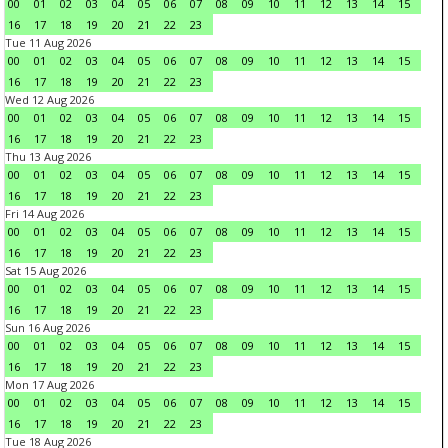
00
01
02
03
04
05
06
07
08
09
10
11
12
13
14
15
16
17
18
19
20
21
22
23
Tue 11 Aug 2026
00
01
02
03
04
05
06
07
08
09
10
11
12
13
14
15
16
17
18
19
20
21
22
23
Wed 12 Aug 2026
00
01
02
03
04
05
06
07
08
09
10
11
12
13
14
15
16
17
18
19
20
21
22
23
Thu 13 Aug 2026
00
01
02
03
04
05
06
07
08
09
10
11
12
13
14
15
16
17
18
19
20
21
22
23
Fri 14 Aug 2026
00
01
02
03
04
05
06
07
08
09
10
11
12
13
14
15
16
17
18
19
20
21
22
23
Sat 15 Aug 2026
00
01
02
03
04
05
06
07
08
09
10
11
12
13
14
15
16
17
18
19
20
21
22
23
Sun 16 Aug 2026
00
01
02
03
04
05
06
07
08
09
10
11
12
13
14
15
16
17
18
19
20
21
22
23
Mon 17 Aug 2026
00
01
02
03
04
05
06
07
08
09
10
11
12
13
14
15
16
17
18
19
20
21
22
23
Tue 18 Aug 2026