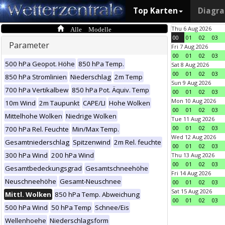
Top Karten
Diagr
Alle Modelle
Thu 6 Aug 2026
00
01
02
03
Parameter
Fri 7 Aug 2026
00
01
02
03
500 hPa Geopot. Höhe
850 hPa Temp.
Sat 8 Aug 2026
00
01
02
03
850 hPa Stromlinien
Niederschlag
2m Temp
Sun 9 Aug 2026
700 hPa Vertikalbew
850 hPa Pot. Äquiv. Temp
00
01
02
03
Mon 10 Aug 2026
10m Wind
2m Taupunkt
CAPE/LI
Hohe Wolken
00
01
02
03
Mittelhohe Wolken
Niedrige Wolken
Tue 11 Aug 2026
00
01
02
03
700 hPa Rel. Feuchte
Min/Max Temp.
Wed 12 Aug 2026
Gesamtniederschlag
Spitzenwind
2m Rel. feuchte
00
01
02
03
300 hPa Wind
200 hPa Wind
Thu 13 Aug 2026
00
01
02
03
Gesamtbedeckungsgrad
Gesamtschneehöhe
Fri 14 Aug 2026
Neuschneehöhe
Gesamt-Neuschnee
00
01
02
03
Sat 15 Aug 2026
Mittl. Wolken
850 hPa Temp. Abweichung
00
01
02
03
500 hPa Wind
50 hPa Temp
Schnee/Eis
Wellenhoehe
Niederschlagsform