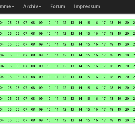
amme
Archiv
Forum
Impressum
04
05
06
07
08
09
10
11
12
13
14
15
16
17
18
19
20
2
04
05
06
07
08
09
10
11
12
13
14
15
16
17
18
19
20
2
04
05
06
07
08
09
10
11
12
13
14
15
16
17
18
19
20
2
04
05
06
07
08
09
10
11
12
13
14
15
16
17
18
19
20
2
04
05
06
07
08
09
10
11
12
13
14
15
16
17
18
19
20
2
04
05
06
07
08
09
10
11
12
13
14
15
16
17
18
19
20
2
04
05
06
07
08
09
10
11
12
13
14
15
16
17
18
19
20
2
04
05
06
07
08
09
10
11
12
13
14
15
16
17
18
19
20
2
04
05
06
07
08
09
10
11
12
13
14
15
16
17
18
19
20
2
04
05
06
07
08
09
10
11
12
13
14
15
16
17
18
19
20
2