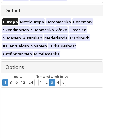
Gebiet
Europa
Mitteleuropa
Nordamerika
Dänemark
Skandinavien
Südamerika
Afrika
Ostasien
Südasien
Australien
Niederlande
Frankreich
Italien/Balkan
Spanien
Türkei/Nahost
Großbritannien
Mittelamerika
Options
Intervall
Number of panels in row
1
3
6
12
24
1
2
3
4
6