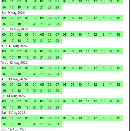
00
01
02
03
04
05
06
07
08
09
10
11
12
13
14
15
16
17
18
19
20
21
22
23
Sun 9 Aug 2026
00
01
02
03
04
05
06
07
08
09
10
11
12
13
14
15
16
17
18
19
20
21
22
23
Mon 10 Aug 2026
00
01
02
03
04
05
06
07
08
09
10
11
12
13
14
15
16
17
18
19
20
21
22
23
Tue 11 Aug 2026
00
01
02
03
04
05
06
07
08
09
10
11
12
13
14
15
16
17
18
19
20
21
22
23
Wed 12 Aug 2026
00
01
02
03
04
05
06
07
08
09
10
11
12
13
14
15
16
17
18
19
20
21
22
23
Thu 13 Aug 2026
00
01
02
03
04
05
06
07
08
09
10
11
12
13
14
15
16
17
18
19
20
21
22
23
Fri 14 Aug 2026
00
01
02
03
04
05
06
07
08
09
10
11
12
13
14
15
16
17
18
19
20
21
22
23
Sat 15 Aug 2026
00
01
02
03
04
05
06
07
08
09
10
11
12
13
14
15
16
17
18
19
20
21
22
23
Sun 16 Aug 2026