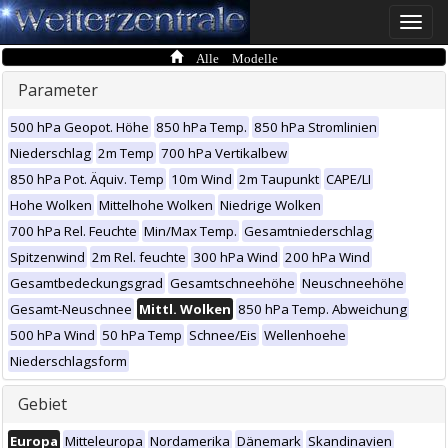
Toggle
naviga
Alle Modelle
Parameter
500 hPa Geopot. Höhe
850 hPa Temp.
850 hPa Stromlinien
Niederschlag
2m Temp
700 hPa Vertikalbew
850 hPa Pot. Äquiv. Temp
10m Wind
2m Taupunkt
CAPE/LI
Hohe Wolken
Mittelhohe Wolken
Niedrige Wolken
700 hPa Rel. Feuchte
Min/Max Temp.
Gesamtniederschlag
Spitzenwind
2m Rel. feuchte
300 hPa Wind
200 hPa Wind
Gesamtbedeckungsgrad
Gesamtschneehöhe
Neuschneehöhe
Gesamt-Neuschnee
Mittl. Wolken
850 hPa Temp. Abweichung
500 hPa Wind
50 hPa Temp
Schnee/Eis
Wellenhoehe
Niederschlagsform
Gebiet
Europa
Mitteleuropa
Nordamerika
Dänemark
Skandinavien