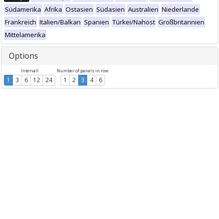
Südamerika
Afrika
Ostasien
Südasien
Australien
Niederlande
Frankreich
Italien/Balkan
Spanien
Türkei/Nahost
Großbritannien
Mittelamerika
Options
Intervall
Number of panels in row
1
3
6
12
24
1
2
3
4
6