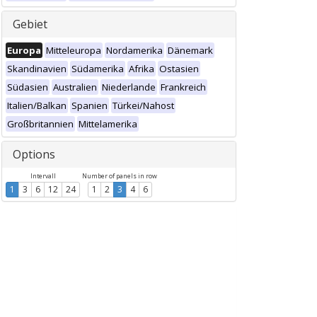
Gebiet
Europa
Mitteleuropa
Nordamerika
Dänemark
Skandinavien
Südamerika
Afrika
Ostasien
Südasien
Australien
Niederlande
Frankreich
Italien/Balkan
Spanien
Türkei/Nahost
Großbritannien
Mittelamerika
Options
Intervall
Number of panels in row
1
3
6
12
24
1
2
3
4
6