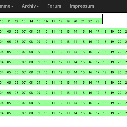
amme
Archiv
Forum
Impressum
10
11
12
13
14
15
16
17
18
19
20
21
22
23
04
05
06
07
08
09
10
11
12
13
14
15
16
17
18
19
20
2
04
05
06
07
08
09
10
11
12
13
14
15
16
17
18
19
20
2
04
05
06
07
08
09
10
11
12
13
14
15
16
17
18
19
20
2
04
05
06
07
08
09
10
11
12
13
14
15
16
17
18
19
20
2
04
05
06
07
08
09
10
11
12
13
14
15
16
17
18
19
20
2
04
05
06
07
08
09
10
11
12
13
14
15
16
17
18
19
20
2
04
05
06
07
08
09
10
11
12
13
14
15
16
17
18
19
20
2
04
05
06
07
08
09
10
11
12
13
14
15
16
17
18
19
20
2
04
05
06
07
08
09
10
11
12
13
14
15
16
17
18
19
20
2