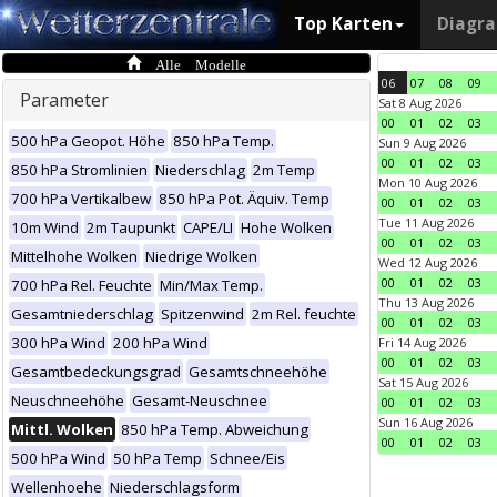
Top Karten
Diagr
Alle Modelle
06
07
08
09
Parameter
Sat 8 Aug 2026
00
01
02
03
500 hPa Geopot. Höhe
850 hPa Temp.
Sun 9 Aug 2026
00
01
02
03
850 hPa Stromlinien
Niederschlag
2m Temp
Mon 10 Aug 2026
700 hPa Vertikalbew
850 hPa Pot. Äquiv. Temp
00
01
02
03
Tue 11 Aug 2026
10m Wind
2m Taupunkt
CAPE/LI
Hohe Wolken
00
01
02
03
Mittelhohe Wolken
Niedrige Wolken
Wed 12 Aug 2026
00
01
02
03
700 hPa Rel. Feuchte
Min/Max Temp.
Thu 13 Aug 2026
Gesamtniederschlag
Spitzenwind
2m Rel. feuchte
00
01
02
03
300 hPa Wind
200 hPa Wind
Fri 14 Aug 2026
00
01
02
03
Gesamtbedeckungsgrad
Gesamtschneehöhe
Sat 15 Aug 2026
Neuschneehöhe
Gesamt-Neuschnee
00
01
02
03
Sun 16 Aug 2026
Mittl. Wolken
850 hPa Temp. Abweichung
00
01
02
03
500 hPa Wind
50 hPa Temp
Schnee/Eis
Wellenhoehe
Niederschlagsform