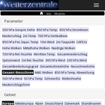
Toggle
naviga
Alle Modelle
Parameter
500 hPa Geopot. Höhe
850 hPa Temp.
850 hPa Stromlinien
Niederschlag
2m Temp
700 hPa Vertikalbew
850 hPa Pot. Äquiv. Temp
10m Wind
2m Taupunkt
CAPE/LI
Hohe Wolken
Mittelhohe Wolken
Niedrige Wolken
700 hPa Rel. Feuchte
Min/Max Temp.
Gesamtniederschlag
Spitzenwind
2m Rel. feuchte
300 hPa Wind
200 hPa Wind
Gesamtbedeckungsgrad
Gesamtschneehöhe
Neuschneehöhe
Gesamt-Neuschnee
Mittl. Wolken
850 hPa Temp. Abweichung
500 hPa Wind
50 hPa Temp
Schnee/Eis
Wellenhoehe
Niederschlagsform
Gebiet
Europa
Mitteleuropa
Alpen
Deutschland
Dänemark
Skandinavien