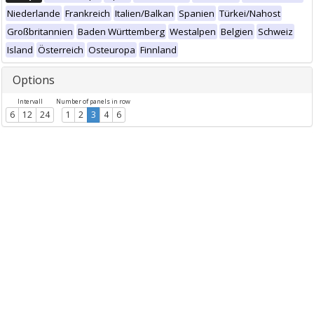
Niederlande
Frankreich
Italien/Balkan
Spanien
Türkei/Nahost
Großbritannien
Baden Württemberg
Westalpen
Belgien
Schweiz
Island
Österreich
Osteuropa
Finnland
Options
Intervall
Number of panels in row
6
12
24
1
2
3
4
6