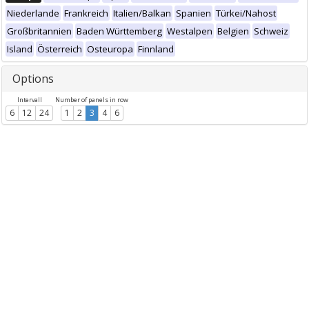
Niederlande
Frankreich
Italien/Balkan
Spanien
Türkei/Nahost
Großbritannien
Baden Württemberg
Westalpen
Belgien
Schweiz
Island
Österreich
Osteuropa
Finnland
Options
Intervall
Number of panels in row
6
12
24
1
2
3
4
6