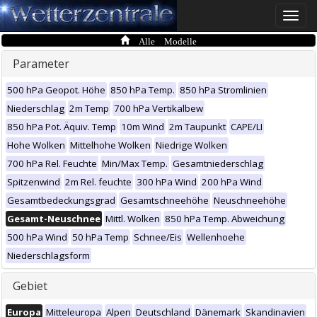
Toggle
naviga
Alle Modelle
Parameter
500 hPa Geopot. Höhe
850 hPa Temp.
850 hPa Stromlinien
Niederschlag
2m Temp
700 hPa Vertikalbew
850 hPa Pot. Äquiv. Temp
10m Wind
2m Taupunkt
CAPE/LI
Hohe Wolken
Mittelhohe Wolken
Niedrige Wolken
700 hPa Rel. Feuchte
Min/Max Temp.
Gesamtniederschlag
Spitzenwind
2m Rel. feuchte
300 hPa Wind
200 hPa Wind
Gesamtbedeckungsgrad
Gesamtschneehöhe
Neuschneehöhe
Gesamt-Neuschnee
Mittl. Wolken
850 hPa Temp. Abweichung
500 hPa Wind
50 hPa Temp
Schnee/Eis
Wellenhoehe
Niederschlagsform
Gebiet
Europa
Mitteleuropa
Alpen
Deutschland
Dänemark
Skandinavien