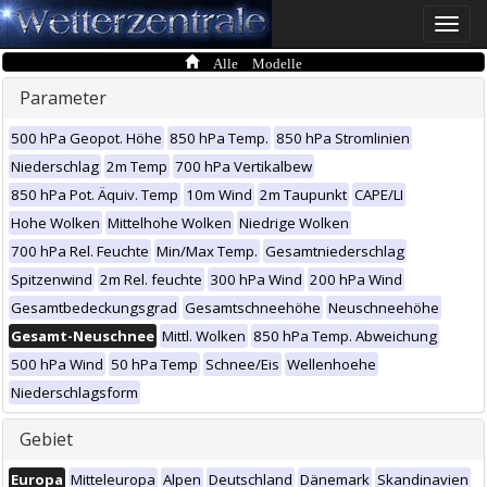
Toggle
naviga
Alle Modelle
Parameter
500 hPa Geopot. Höhe
850 hPa Temp.
850 hPa Stromlinien
Niederschlag
2m Temp
700 hPa Vertikalbew
850 hPa Pot. Äquiv. Temp
10m Wind
2m Taupunkt
CAPE/LI
Hohe Wolken
Mittelhohe Wolken
Niedrige Wolken
700 hPa Rel. Feuchte
Min/Max Temp.
Gesamtniederschlag
Spitzenwind
2m Rel. feuchte
300 hPa Wind
200 hPa Wind
Gesamtbedeckungsgrad
Gesamtschneehöhe
Neuschneehöhe
Gesamt-Neuschnee
Mittl. Wolken
850 hPa Temp. Abweichung
500 hPa Wind
50 hPa Temp
Schnee/Eis
Wellenhoehe
Niederschlagsform
Gebiet
Europa
Mitteleuropa
Alpen
Deutschland
Dänemark
Skandinavien