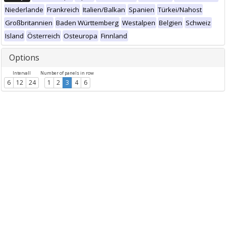
Niederlande
Frankreich
Italien/Balkan
Spanien
Türkei/Nahost
Großbritannien
Baden Württemberg
Westalpen
Belgien
Schweiz
Island
Österreich
Osteuropa
Finnland
Options
Intervall
Number of panels in row
6
12
24
1
2
3
4
6