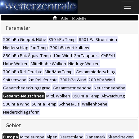
Toggle
naviga
Alle Modelle
Parameter
500 hPa Geopot. Höhe
850 hPa Temp.
850 hPa Stromlinien
Niederschlag
2m Temp
700 hPa Vertikalbew
850 hPa Pot. Äquiv. Temp
10m Wind
2m Taupunkt
CAPE/LI
Hohe Wolken
Mittelhohe Wolken
Niedrige Wolken
700 hPa Rel. Feuchte
Min/Max Temp.
Gesamtniederschlag
Spitzenwind
2m Rel. feuchte
300 hPa Wind
200 hPa Wind
Gesamtbedeckungsgrad
Gesamtschneehöhe
Neuschneehöhe
Gesamt-Neuschnee
Mittl. Wolken
850 hPa Temp. Abweichung
500 hPa Wind
50 hPa Temp
Schnee/Eis
Wellenhoehe
Niederschlagsform
Gebiet
Europa
Mitteleuropa
Alpen
Deutschland
Dänemark
Skandinavien