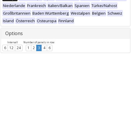
Niederlande
Frankreich
Italien/Balkan
Spanien
Türkei/Nahost
Großbritannien
Baden Württemberg
Westalpen
Belgien
Schweiz
Island
Österreich
Osteuropa
Finnland
Options
Intervall
Number of panels in row
6
12
24
1
2
3
4
6