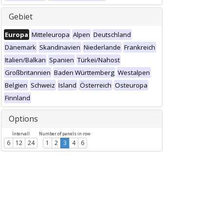
Gebiet
Europa
Mitteleuropa
Alpen
Deutschland
Dänemark
Skandinavien
Niederlande
Frankreich
Italien/Balkan
Spanien
Türkei/Nahost
Großbritannien
Baden Württemberg
Westalpen
Belgien
Schweiz
Island
Österreich
Osteuropa
Finnland
Options
Intervall
Number of panels in row
6
12
24
1
2
3
4
6