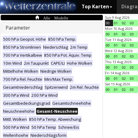
Top Karten
Diagr
Alle Modelle
Sun 9 Aug 2026
00
01
02
03
Parameter
Mon 10 Aug 2026
00
01
02
03
500 hPa Geopot. Höhe
850 hPa Temp.
Tue 11 Aug 2026
00
01
02
03
850 hPa Stromlinien
Niederschlag
2m Temp
Wed 12 Aug 2026
700 hPa Vertikalbew
850 hPa Pot. Äquiv. Temp
00
01
02
03
Thu 13 Aug 2026
10m Wind
2m Taupunkt
CAPE/LI
Hohe Wolken
00
01
02
03
Mittelhohe Wolken
Niedrige Wolken
Fri 14 Aug 2026
00
01
02
03
700 hPa Rel. Feuchte
Min/Max Temp.
Sat 15 Aug 2026
Gesamtniederschlag
Spitzenwind
2m Rel. feuchte
00
01
02
03
300 hPa Wind
200 hPa Wind
Gesamtbedeckungsgrad
Gesamtschneehöhe
Neuschneehöhe
Gesamt-Neuschnee
Mittl. Wolken
850 hPa Temp. Abweichung
500 hPa Wind
50 hPa Temp
Schnee/Eis
Wellenhoehe
Niederschlagsform