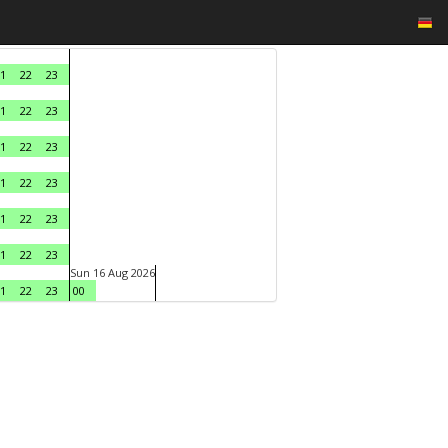
1
22
23
1
22
23
1
22
23
1
22
23
1
22
23
1
22
23
Sun 16 Aug 2026
1
22
23
00