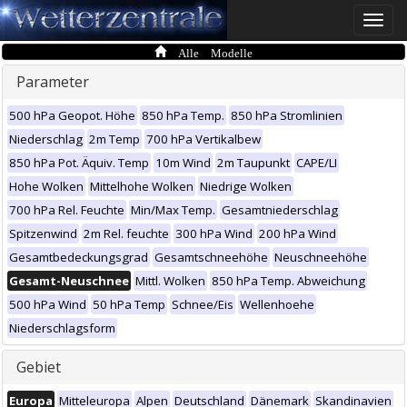
Toggle
naviga
Alle Modelle
Parameter
500 hPa Geopot. Höhe
850 hPa Temp.
850 hPa Stromlinien
Niederschlag
2m Temp
700 hPa Vertikalbew
850 hPa Pot. Äquiv. Temp
10m Wind
2m Taupunkt
CAPE/LI
Hohe Wolken
Mittelhohe Wolken
Niedrige Wolken
700 hPa Rel. Feuchte
Min/Max Temp.
Gesamtniederschlag
Spitzenwind
2m Rel. feuchte
300 hPa Wind
200 hPa Wind
Gesamtbedeckungsgrad
Gesamtschneehöhe
Neuschneehöhe
Gesamt-Neuschnee
Mittl. Wolken
850 hPa Temp. Abweichung
500 hPa Wind
50 hPa Temp
Schnee/Eis
Wellenhoehe
Niederschlagsform
Gebiet
Europa
Mitteleuropa
Alpen
Deutschland
Dänemark
Skandinavien