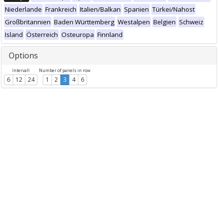
Niederlande
Frankreich
Italien/Balkan
Spanien
Türkei/Nahost
Großbritannien
Baden Württemberg
Westalpen
Belgien
Schweiz
Island
Österreich
Osteuropa
Finnland
Options
Intervall
Number of panels in row
6
12
24
1
2
3
4
6