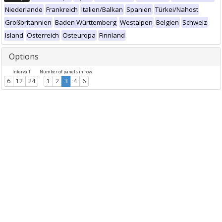
Niederlande
Frankreich
Italien/Balkan
Spanien
Türkei/Nahost
Großbritannien
Baden Württemberg
Westalpen
Belgien
Schweiz
Island
Österreich
Osteuropa
Finnland
Options
Intervall
Number of panels in row
6
12
24
1
2
3
4
6