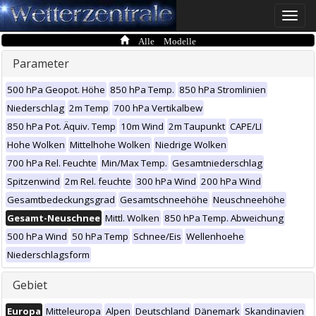
Toggle
naviga
Alle Modelle
Parameter
500 hPa Geopot. Höhe
850 hPa Temp.
850 hPa Stromlinien
Niederschlag
2m Temp
700 hPa Vertikalbew
850 hPa Pot. Äquiv. Temp
10m Wind
2m Taupunkt
CAPE/LI
Hohe Wolken
Mittelhohe Wolken
Niedrige Wolken
700 hPa Rel. Feuchte
Min/Max Temp.
Gesamtniederschlag
Spitzenwind
2m Rel. feuchte
300 hPa Wind
200 hPa Wind
Gesamtbedeckungsgrad
Gesamtschneehöhe
Neuschneehöhe
Gesamt-Neuschnee
Mittl. Wolken
850 hPa Temp. Abweichung
500 hPa Wind
50 hPa Temp
Schnee/Eis
Wellenhoehe
Niederschlagsform
Gebiet
Europa
Mitteleuropa
Alpen
Deutschland
Dänemark
Skandinavien