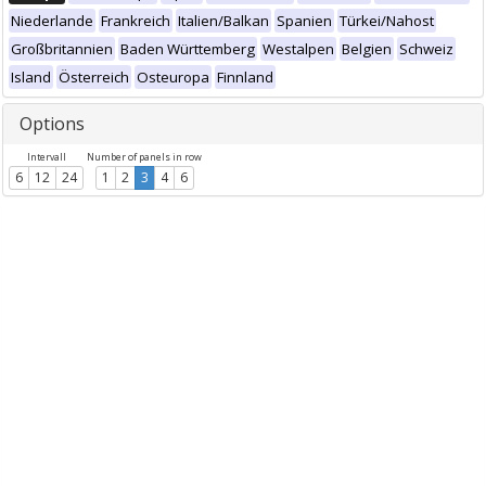
Niederlande
Frankreich
Italien/Balkan
Spanien
Türkei/Nahost
Großbritannien
Baden Württemberg
Westalpen
Belgien
Schweiz
Island
Österreich
Osteuropa
Finnland
Options
Intervall
Number of panels in row
6
12
24
1
2
3
4
6