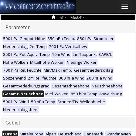
Toggle
naviga
Alle Modelle
Parameter
500 hPa Geopot. Höhe
850 hPa Temp.
850 hPa Stromlinien
Niederschlag
2m Temp
700 hPa Vertikalbew
850 hPa Pot. Äquiv. Temp
10m Wind
2m Taupunkt
CAPE/LI
Hohe Wolken
Mittelhohe Wolken
Niedrige Wolken
700 hPa Rel. Feuchte
Min/Max Temp.
Gesamtniederschlag
Spitzenwind
2m Rel. feuchte
300 hPa Wind
200 hPa Wind
Gesamtbedeckungsgrad
Gesamtschneehöhe
Neuschneehöhe
Gesamt-Neuschnee
Mittl. Wolken
850 hPa Temp. Abweichung
500 hPa Wind
50 hPa Temp
Schnee/Eis
Wellenhoehe
Niederschlagsform
Gebiet
Europa
Mitteleuropa
Alpen
Deutschland
Dänemark
Skandinavien