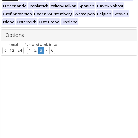
Niederlande
Frankreich
Italien/Balkan
Spanien
Türkei/Nahost
Großbritannien
Baden Württemberg
Westalpen
Belgien
Schweiz
Island
Österreich
Osteuropa
Finnland
Options
Intervall
Number of panels in row
6
12
24
1
2
3
4
6