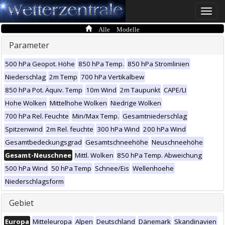
Toggle
naviga
Alle Modelle
Parameter
500 hPa Geopot. Höhe
850 hPa Temp.
850 hPa Stromlinien
Niederschlag
2m Temp
700 hPa Vertikalbew
850 hPa Pot. Äquiv. Temp
10m Wind
2m Taupunkt
CAPE/LI
Hohe Wolken
Mittelhohe Wolken
Niedrige Wolken
700 hPa Rel. Feuchte
Min/Max Temp.
Gesamtniederschlag
Spitzenwind
2m Rel. feuchte
300 hPa Wind
200 hPa Wind
Gesamtbedeckungsgrad
Gesamtschneehöhe
Neuschneehöhe
Gesamt-Neuschnee
Mittl. Wolken
850 hPa Temp. Abweichung
500 hPa Wind
50 hPa Temp
Schnee/Eis
Wellenhoehe
Niederschlagsform
Gebiet
Europa
Mitteleuropa
Alpen
Deutschland
Dänemark
Skandinavien