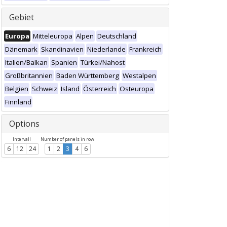
Gebiet
Europa
Mitteleuropa
Alpen
Deutschland
Dänemark
Skandinavien
Niederlande
Frankreich
Italien/Balkan
Spanien
Türkei/Nahost
Großbritannien
Baden Württemberg
Westalpen
Belgien
Schweiz
Island
Österreich
Osteuropa
Finnland
Options
Intervall
Number of panels in row
6
12
24
1
2
3
4
6