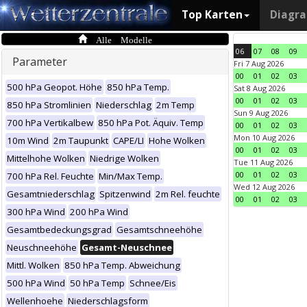
Top Karten
Diagr
Alle Modelle
06
07
08
09
Parameter
Fri 7 Aug 2026
00
01
02
03
500 hPa Geopot. Höhe
850 hPa Temp.
Sat 8 Aug 2026
00
01
02
03
850 hPa Stromlinien
Niederschlag
2m Temp
Sun 9 Aug 2026
700 hPa Vertikalbew
850 hPa Pot. Äquiv. Temp
00
01
02
03
Mon 10 Aug 2026
10m Wind
2m Taupunkt
CAPE/LI
Hohe Wolken
00
01
02
03
Mittelhohe Wolken
Niedrige Wolken
Tue 11 Aug 2026
00
01
02
03
700 hPa Rel. Feuchte
Min/Max Temp.
Wed 12 Aug 2026
Gesamtniederschlag
Spitzenwind
2m Rel. feuchte
00
01
02
03
300 hPa Wind
200 hPa Wind
Gesamtbedeckungsgrad
Gesamtschneehöhe
Neuschneehöhe
Gesamt-Neuschnee
Mittl. Wolken
850 hPa Temp. Abweichung
500 hPa Wind
50 hPa Temp
Schnee/Eis
Wellenhoehe
Niederschlagsform