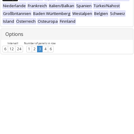
Niederlande
Frankreich
Italien/Balkan
Spanien
Türkei/Nahost
Großbritannien
Baden Württemberg
Westalpen
Belgien
Schweiz
Island
Österreich
Osteuropa
Finnland
Options
Intervall
Number of panels in row
6
12
24
1
2
3
4
6