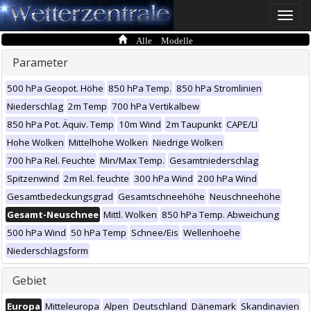
Toggle
naviga
Alle Modelle
Parameter
500 hPa Geopot. Höhe
850 hPa Temp.
850 hPa Stromlinien
Niederschlag
2m Temp
700 hPa Vertikalbew
850 hPa Pot. Äquiv. Temp
10m Wind
2m Taupunkt
CAPE/LI
Hohe Wolken
Mittelhohe Wolken
Niedrige Wolken
700 hPa Rel. Feuchte
Min/Max Temp.
Gesamtniederschlag
Spitzenwind
2m Rel. feuchte
300 hPa Wind
200 hPa Wind
Gesamtbedeckungsgrad
Gesamtschneehöhe
Neuschneehöhe
Gesamt-Neuschnee
Mittl. Wolken
850 hPa Temp. Abweichung
500 hPa Wind
50 hPa Temp
Schnee/Eis
Wellenhoehe
Niederschlagsform
Gebiet
Europa
Mitteleuropa
Alpen
Deutschland
Dänemark
Skandinavien