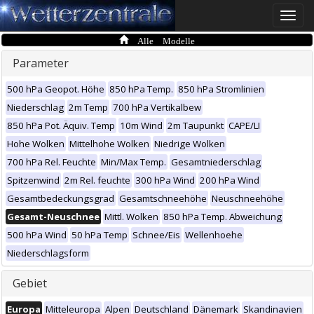
Toggle
naviga
Alle Modelle
Parameter
500 hPa Geopot. Höhe
850 hPa Temp.
850 hPa Stromlinien
Niederschlag
2m Temp
700 hPa Vertikalbew
850 hPa Pot. Äquiv. Temp
10m Wind
2m Taupunkt
CAPE/LI
Hohe Wolken
Mittelhohe Wolken
Niedrige Wolken
700 hPa Rel. Feuchte
Min/Max Temp.
Gesamtniederschlag
Spitzenwind
2m Rel. feuchte
300 hPa Wind
200 hPa Wind
Gesamtbedeckungsgrad
Gesamtschneehöhe
Neuschneehöhe
Gesamt-Neuschnee
Mittl. Wolken
850 hPa Temp. Abweichung
500 hPa Wind
50 hPa Temp
Schnee/Eis
Wellenhoehe
Niederschlagsform
Gebiet
Europa
Mitteleuropa
Alpen
Deutschland
Dänemark
Skandinavien