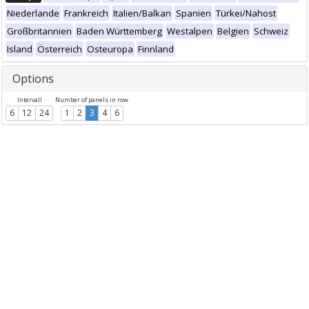
Niederlande
Frankreich
Italien/Balkan
Spanien
Türkei/Nahost
Großbritannien
Baden Württemberg
Westalpen
Belgien
Schweiz
Island
Österreich
Osteuropa
Finnland
Options
Intervall
Number of panels in row
6
12
24
1
2
3
4
6